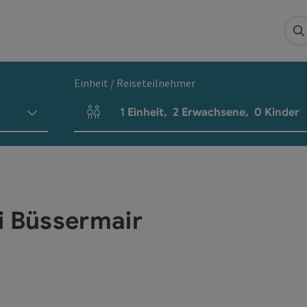
S
Einheit / Reiseteilnehmer
1
Einheit
,
2
Erwachsene
,
0
Kinder
Einheitenanzahl und Personenfelder
i Büssermair