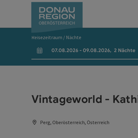
Accesskey
Accesskey
Accesskey
Accesskey
Accesskey
Accesskey
Zum Inhalt
Zur Navigation
Zum Seitenanfang
Zur Kontaktseite
Zum Impressum
Zur Startseite
[0]
[7]
[1]
[5]
[3]
[2]
Reisezeitraum / Nächte
07.08.2026
-
09.08.2026
,
2
Nächte
An- und Abreisefelder
Vintageworld - Kath
Perg, Oberösterreich, Österreich