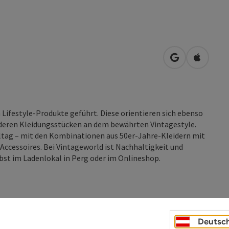
in Google Map
in Apple
Lifestyle-Produkte geführt. Diese orientieren sich ebenso
nderen Kleidungsstücken an dem bewährten Vintagestyle.
Alltag – mit den Kombinationen aus 50er-Jahre-Kleidern mit
cessoires. Bei Vintageworld ist Nachhaltigkeit und
bst im Ladenlokal in Perg oder im Onlineshop.
Deutsc