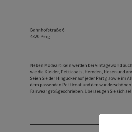
Bahnhofstraße 6
4320
Perg
Neben Modeartikeln werden bei Vintageworld auch 
wie die Kleider, Petticoats, Hemden, Hosen und a
Seien Sie der Hingucker auf jeder Party, sowie im 
dem passenden Petticoat und den wunderschönen Ac
Fairwear großgeschrieben. Überzeugen Sie sich sel