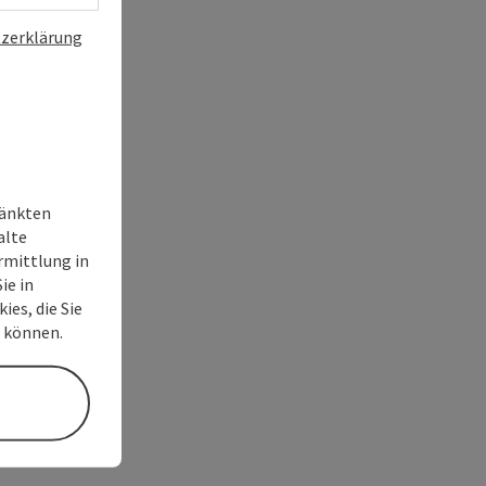
zerklärung
ränkten
alte
rmittlung in
ie in
ies, die Sie
n können.