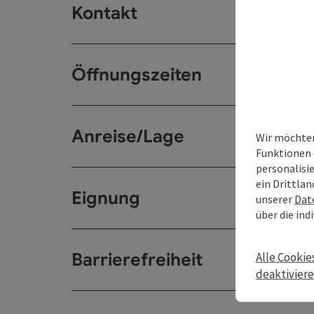
Kontakt
Öffnungszeiten
Anreise/Lage
Wir möchten
Funktionen 
personalisi
ein Drittlan
Eignung
unserer
Dat
über die ind
Barrierefreiheit
Alle Cookie
deaktivier