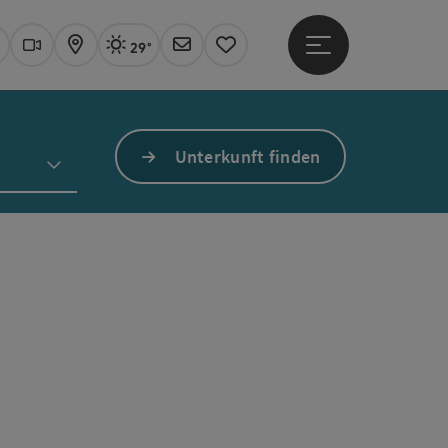
29°
Hauptmenü öffne
Aktuelles Wetter
Linz, sonnig
uchen
Webcams
Karte
Newsletter
Merkzettel
Unterkunft finden