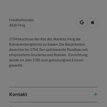
Friedhofstraße
in Google Map
in Apple
4320
Perg
1734 beschloss der Rat des Marktes Perg die
Kalvarienbergkirche zu bauen. Die Bauarbeiten
dauerten bis 1754. Der spätbarocke Rundbau mit
elliptischem Grundriss und Rokoko- Einrichtung
wurde im Jahr 1765 zum gekreuzigten Erlöser
geweiht.
Kontakt