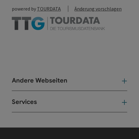
powered by
TOURDATA
Änderung vorschlagen
Andere Webseiten
And
Services
Ser