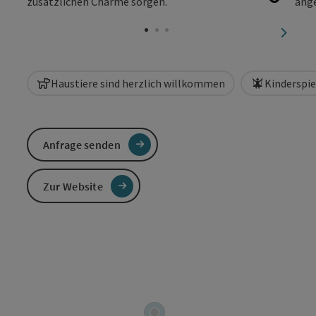
Copyri
nächst
Haustiere sind herzlich willkommen
Kinderspie
Anfrage senden
Zur Website