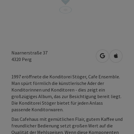
Naarnerstraße 37
in Google Map
in Apple
4320
Perg
1997 eröffnete die Konditorei Stöger, Cafe Ensemble.
Man spürt förmlich die künstlerische Ader der
Konditorinnen und Konditoren - dies zeigt ein
großzügiges Album, das zur Besichtigung bereit liegt.
Die Konditorei Stöger bietet für jeden Anlass
passende Konditorwaren.
Das Cafehaus mit gemütlichen Flair, gutem Kaffee und
freundlicher Bedienung setzt großen Wert auf die
Qualität der Mehlspeisen. Wenn diese Komponenten