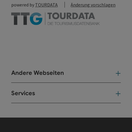
powered by
TOURDATA
Änderung vorschlagen
Andere Webseiten
And
Services
Ser