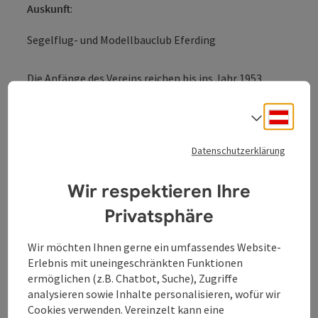
Auskunft
:
Segelflug- und Modellbauclub Eferding
Die Anfänge des Vereins reichen bis ins Jahr 1953
zurück. Seit Mitte der Sechzigerjahre wird auf dem
Flugplatz Eferding (ICAO Kennung: LOLE) geflogen.
Deuts
Sprach
Der Flugplatz befindet sich in der Gemeinde Pupping
nordwestlich der Bezirkshauptstadt Eferding,
Datenschutzerklärung
wunderschön gelegen unterhalb der markanten
Schaunburg. Gäste sind am Flugplatz herzlich
willkommen, ob mit dem Auto, dem Fahrrad, zu Fuß
Wir respektieren Ihre
oder natürlich mit dem Flugzeug.
Privatsphäre
Wir möchten Ihnen gerne ein umfassendes Website-
Erlebnis mit uneingeschränkten Funktionen
ermöglichen (z.B. Chatbot, Suche), Zugriffe
Kontakt
analysieren sowie Inhalte personalisieren, wofür wir
Cookies verwenden. Vereinzelt kann eine