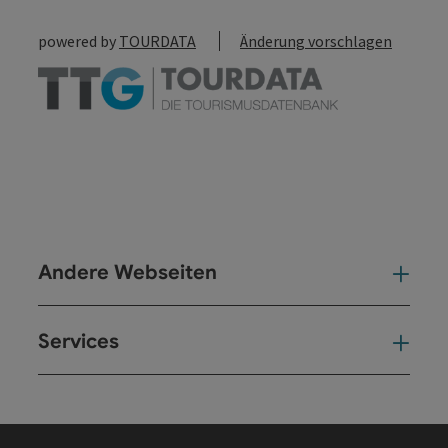
powered by
TOURDATA
Änderung vorschlagen
Andere Webseiten
And
Services
Ser