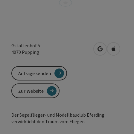
Gstaltenhof 5
in Google Maps
in Apple 
4070
Pupping
Anfrage senden
Zur Website
Der Segelflieger- und Modellbauclub Eferding
verwirklicht den Traum vom Fliegen