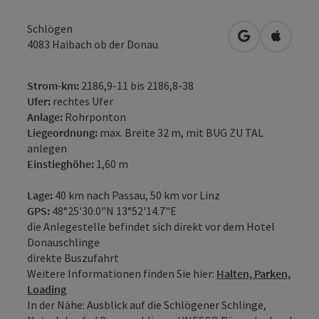
Schlögen
in Google Map
in Apple
4083
Haibach ob der Donau
Strom-km:
2186,9-11 bis 2186,8-38
Ufer:
rechtes Ufer
Anlage:
Rohrponton
Liegeordnung:
max. Breite 32 m, mit BUG ZU TAL
anlegen
Einstieghöhe:
1,60 m
Lage:
40 km nach Passau, 50 km vor Linz
GPS:
48°25'30.0"N 13°52'14.7"E
die Anlegestelle befindet sich direkt vor dem Hotel
Donauschlinge
direkte Buszufahrt
Weitere Informationen finden Sie hier:
Halten, Parken,
Loading
In der Nähe: Ausblick auf die Schlögener Schlinge,