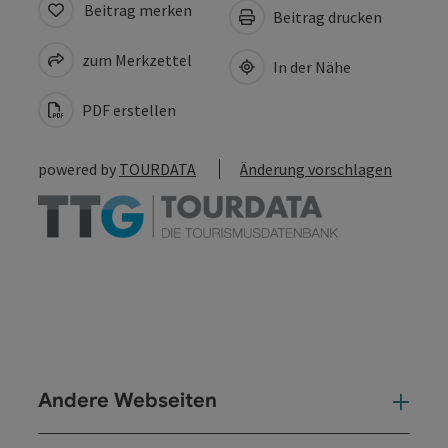
Beitrag merken
Beitrag drucken
zum Merkzettel
In der Nähe
PDF erstellen
powered by
TOURDATA
Änderung vorschlagen
Andere Webseiten
And