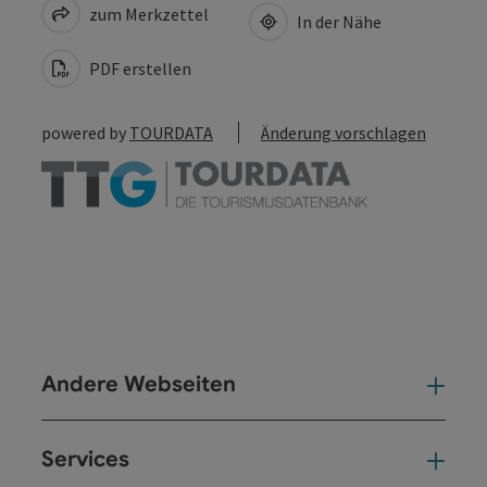
zum Merkzettel
In der Nähe
PDF erstellen
powered by
TOURDATA
Änderung vorschlagen
Andere Webseiten
And
Services
Ser