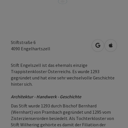
Stiftstraße 6
in Google Map
in Apple
4090
Engelhartszell
Stift Engelszell ist das ehemals einzige
Trappistenkloster Österreichs. Es wurde 1293
gegründet und hat eine sehr wechselvolle Geschichte
hinter sich.
Architektur - Handwerk - Geschichte
Das Stift wurde 1293 durch Bischof Bernhard
(Wernhart) von Prambach gegründet und 1295 vom
Zisterzienserorden besiedelt. Als Tochterkloster von
Stift Wilhering gehörte es damit der Filiation der