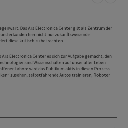
in Google Map
in Apple
egenwart. Das Ars Electronica Center gilt als Zentrum der
 und erkunden hier nicht nur zukunftsweisende
rt diese kritisch zu betrachten.
Ars Electronica Center es sich zur Aufgabe gemacht, den
Technologien und Wissenschaften auf unser aller Leben
offener Labore wird das Publikum aktiv in diesen Prozess
ken“ zusehen, selbstfahrende Autos trainieren, Roboter