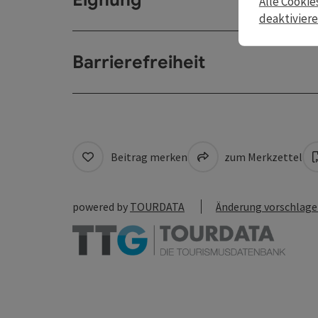
Alle Cookie
deaktivier
Barrierefreiheit
Beitrag merken
zum Merkzettel
powered by
TOURDATA
Änderung vorschlag