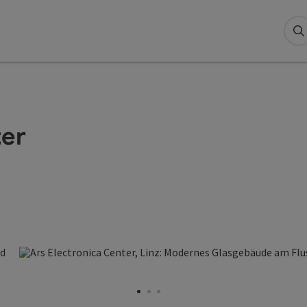
S
ter
opyright öffnen