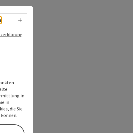
Sprachwahl - Menü öffnen
h
zerklärung
ränkten
alte
rmittlung in
ie in
ies, die Sie
n können.