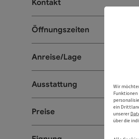
Kontakt
Öffnungszeiten
Anreise/Lage
Ausstattung
Wir möchten
Funktionen 
personalisi
ein Drittlan
Preise
unserer
Dat
über die ind
Eignung