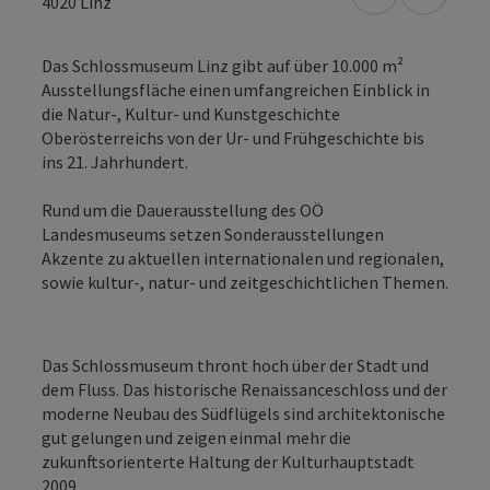
in Google Map
in Apple
4020
Linz
Das Schlossmuseum Linz gibt auf über 10.000 m²
Ausstellungsfläche einen umfangreichen Einblick in
die Natur-, Kultur- und Kunstgeschichte
Oberösterreichs von der Ur- und Frühgeschichte bis
ins 21. Jahrhundert.
Rund um die Dauerausstellung des OÖ
Landesmuseums setzen Sonderausstellungen
Akzente zu aktuellen internationalen und regionalen,
sowie kultur-, natur- und zeitgeschichtlichen Themen.
Das Schlossmuseum thront hoch über der Stadt und
dem Fluss. Das historische Renaissanceschloss und der
moderne Neubau des Südflügels sind architektonische
gut gelungen und zeigen einmal mehr die
zukunftsorienterte Haltung der Kulturhauptstadt
2009.