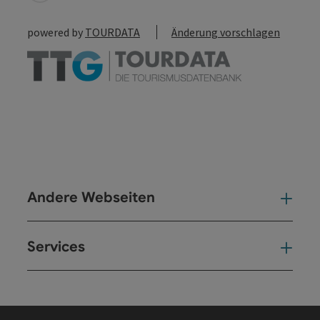
powered by
TOURDATA
Änderung vorschlagen
Andere Webseiten
And
Services
Ser