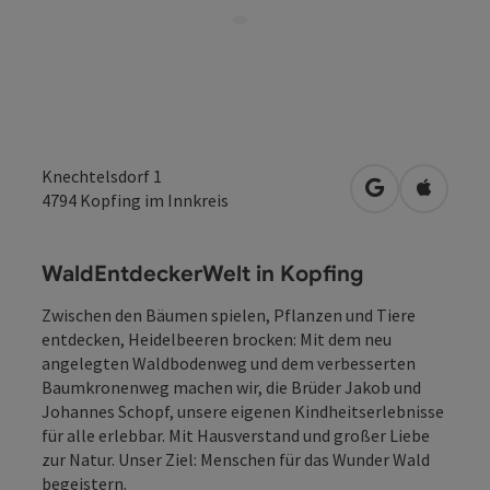
Knechtelsdorf 1
in Google Map
in Apple
4794
Kopfing im Innkreis
WaldEntdeckerWelt in Kopfing
Zwischen den Bäumen spielen, Pflanzen und Tiere
entdecken, Heidelbeeren brocken: Mit dem neu
angelegten Waldbodenweg und dem verbesserten
Baumkronenweg machen wir, die Brüder Jakob und
Johannes Schopf, unsere eigenen Kindheitserlebnisse
für alle erlebbar. Mit Hausverstand und großer Liebe
zur Natur. Unser Ziel: Menschen für das Wunder Wald
begeistern.