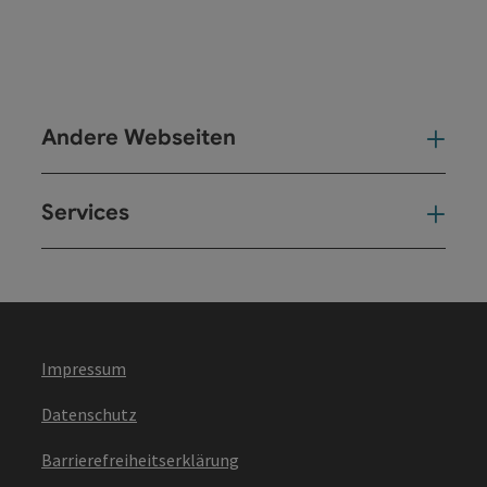
Andere Webseiten
And
Services
Ser
Impressum
Datenschutz
Barrierefreiheitserklärung