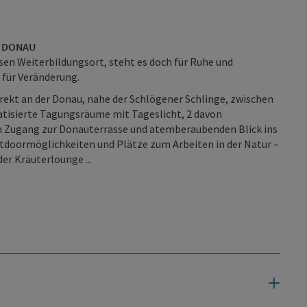
R DONAU
sen Weiterbildungsort, steht es doch für Ruhe und
 für Veränderung.
irekt an der Donau, nahe der Schlögener Schlinge, zwischen
atisierte Tagungsräume mit Tageslicht, 2 davon
em Zugang zur Donauterrasse und atemberaubenden Blick ins
utdoormöglichkeiten und Plätze zum Arbeiten in der Natur –
er Kräuterlounge ...