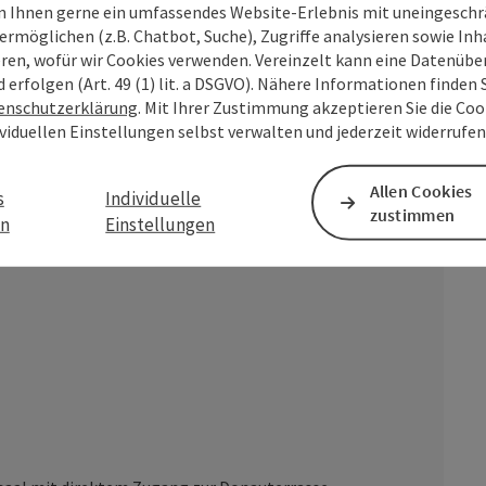
5
12
1
2
m
 Ihnen gerne ein umfassendes Website-Erlebnis mit uneingesch
ermöglichen (z.B. Chatbot, Suche), Zugriffe analysieren sowie Inh
eren, wofür wir Cookies verwenden. Vereinzelt kann eine Datenübe
d erfolgen (Art. 49 (1) lit. a DSGVO). Nähere Informationen finden S
rm
Gala
enschutzerklärung
. Mit Ihrer Zustimmung akzeptieren Sie die Cook
ividuellen Einstellungen selbst verwalten und jederzeit widerrufe
Allen Cookies
s
Individuelle
zustimmen
en
Einstellungen