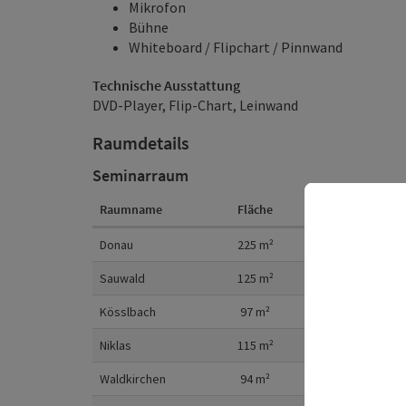
Mikrofon
Bühne
Whiteboard / Flipchart / Pinnwand
Technische Ausstattung
DVD-Player, Flip-Chart, Leinwand
Raumdetails
Seminarraum
Raumname
Fläche
Kino
Parla
Raumdetails
Donau
225
m²
220
11
Sauwald
125
m²
120
7
Kösslbach
97
m²
90
4
Niklas
115
m²
81
4
Waldkirchen
94
m²
70
3