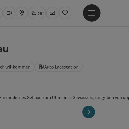
28°
Hauptmenü öffne
Aktuelles Wetter
Linz, wolkig
uchen
Webcams
Karte
Newsletter
Merkzettel
au
lich willkommen
Auto Ladestation
ght öffnen
nächstes Element