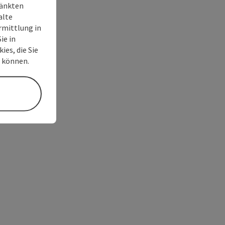
ränkten
alte
rmittlung in
ie in
ies, die Sie
n können.