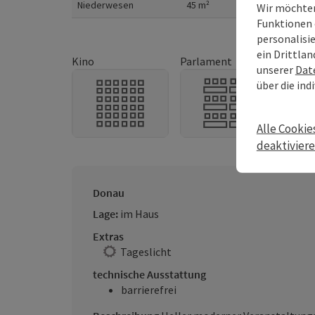
Niederwesen
45
m²
24
1
Wir möchten
Funktionen 
personalisi
ein Drittlan
Kino
Parlament
U-Fo
unserer
Dat
über die ind
Alle Cookie
deaktivier
Donau
Lage:
im Haus
Extras
Tageslicht
technische Ausstattung
barrierefrei