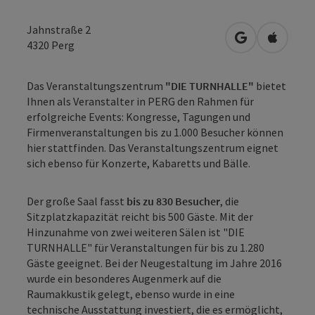
Jahnstraße 2
in Google Map
in Apple
4320
Perg
Das Veranstaltungszentrum
"DIE TURNHALLE"
bietet
Ihnen als Veranstalter in PERG den Rahmen für
erfolgreiche Events: Kongresse, Tagungen und
Firmenveranstaltungen bis zu 1.000 Besucher können
hier stattfinden. Das Veranstaltungszentrum eignet
sich ebenso für Konzerte, Kabaretts und Bälle.
Der große Saal fasst
bis zu 830 Besucher
, die
Sitzplatzkapazität reicht bis 500 Gäste. Mit der
Hinzunahme von zwei weiteren Sälen ist "DIE
TURNHALLE" für Veranstaltungen für bis zu 1.280
Gäste geeignet. Bei der Neugestaltung im Jahre 2016
wurde ein besonderes Augenmerk auf die
Raumakkustik gelegt, ebenso wurde in eine
technische Ausstattung investiert, die es ermöglicht,