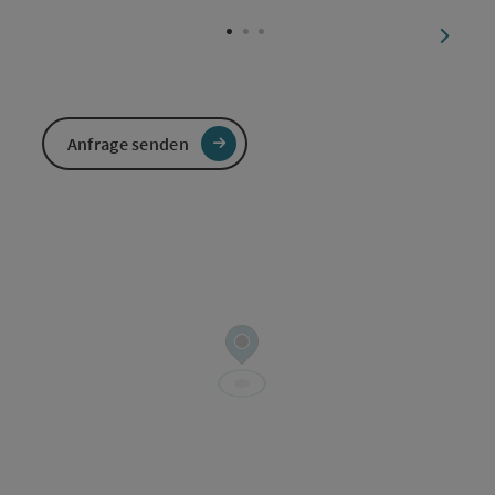
Copyri
nächst
Anfrage senden