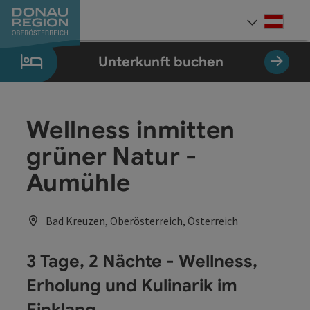
Accesskey
Accesskey
Accesskey
Accesskey
Accesskey
Accesskey
Zum Inhalt
Zur Navigation
Zum Seitenanfang
Zur Kontaktseite
Zum Impressum
Zur Startseite
[0]
[7]
[1]
[5]
[3]
[2]
Deut
Sprach
Unterkunft buchen
Wellness inmitten
grüner Natur -
Aumühle
Bad Kreuzen, Oberösterreich, Österreich
3 Tage, 2 Nächte - Wellness,
Erholung und Kulinarik im
Einklang