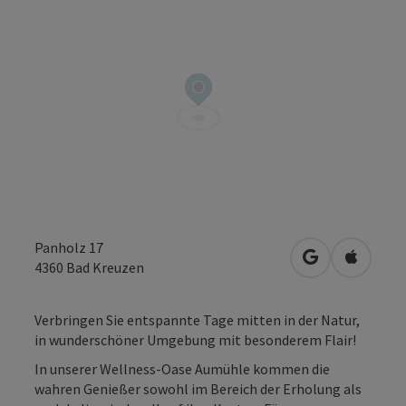
Panholz 17
in Google Map
in Apple
4360
Bad Kreuzen
Verbringen Sie entspannte Tage mitten in der Natur,
in wunderschöner Umgebung mit besonderem Flair!
In unserer Wellness-Oase Aumühle kommen die
wahren Genießer sowohl im Bereich der Erholung als