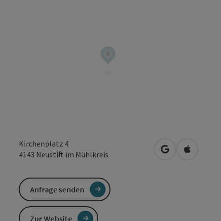
Kirchenplatz 4
in Google Maps
in Apple 
4143
Neustift im Mühlkreis
Anfrage senden
Zur Website