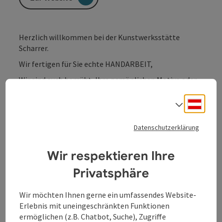
Herzlich willkommen bei der Kunstwerksstätte
Scharrer.
Wir fertigen für Sie echte HANDARBEIT,
Wir sind auch bemüht, Ihre persönlichen Motive oder
Vorstellungen umzusetzen.
Deuts
Sprach
Ob als Bild, Uhr, Wohnaccessoires, Geschenk oder
vieles mehr,
Datenschutzerklärung
oder sie wählen einfach aus dem vorhandenen
Kunstwerken in unserem Geschäft aus.
Wir respektieren Ihre
Privatsphäre
Wir möchten Ihnen gerne ein umfassendes Website-
Erlebnis mit uneingeschränkten Funktionen
Kontakt
ermöglichen (z.B. Chatbot, Suche), Zugriffe