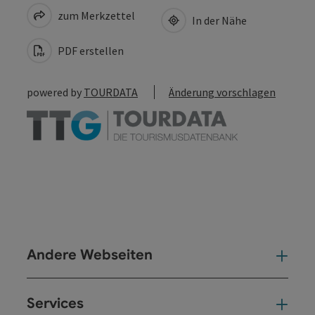
zum Merkzettel
In der Nähe
PDF erstellen
powered by
TOURDATA
Änderung vorschlagen
Andere Webseiten
And
Services
Ser