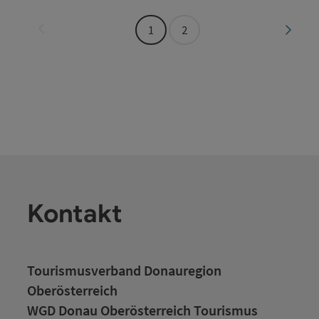
Seite zurück
Seite 
1
2
Kontakt
Tourismusverband Donauregion
Oberösterreich
WGD Donau Oberösterreich Tourismus