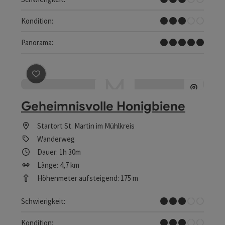
Mittel
Kondition:
Traumtour
Panorama:
Beitrag merken
: Geheimnisvolle Honigbiene
Geheimnisvolle Honigbiene
Startort
St. Martin im Mühlkreis
Wanderweg
Dauer: 1h 30m
Länge: 4,7 km
Höhenmeter aufsteigend: 175 m
Mittel
Schwierigkeit:
Mittel
Kondition: