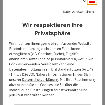
Sprach
Granit-Bier-Runde:
Datenschutzerklärung
Gesamttour
Wir respektieren Ihre
Startort
St. Martin im Mühlkreis
Mountainbike-Tour
Privatsphäre
Dauer: 20h
Länge: 162,2 km
Wir möchten Ihnen gerne ein umfassendes Website-
Höhenmeter aufsteigend: 4.249 m
Erlebnis mit uneingeschränkten Funktionen
ermöglichen (z.B. Chatbot, Suche), Zugriffe
Mittel
analysieren sowie Inhalte personalisieren, wofür wir
Schwierigkeit:
Cookies verwenden. Vereinzelt kann eine
Schwer
Kondition:
Datenübermittlung in ein Drittland erfolgen (Art. 49
(1) lit. a DSGVO). Nähere Informationen finden Sie in
Traumtour
Panorama:
unserer
Datenschutzerklärung
. Mit Ihrer Zustimmung
akzeptieren Sie die Cookies, die Sie über die
individuellen Einstellungen selbst verwalten und
jederzeit widerrufen können.