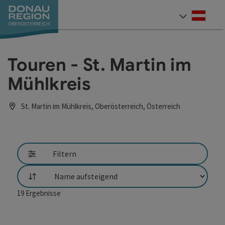
Accesskey
Accesskey
Accesskey
Accesskey
Accesskey
Accesskey
Zum Inhalt
Zur Navigation
Zum Seitenanfang
Zur Kontaktseite
Zum Impressum
Zur Startseite
[0]
[7]
[1]
[5]
[3]
[2]
Deut
Sprach
Touren - St. Martin im
Mühlkreis
St. Martin im Mühlkreis, Oberösterreich, Österreich
Filtern
Sortierung
19
Ergebnisse