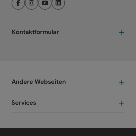
Facebook
Instagram
YouTube
LinkedIn
Kontaktformular
Kont
Andere Webseiten
And
Services
Ser