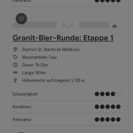
Panorama:
Beitrag merken
: Granit-Bier-Runde: Etappe 1
Granit-Bier-Runde: Etappe 1
Startort
St. Martin im Mühlkreis
Mountainbike-Tour
Dauer: 7h 15m
Länge: 58 km
Höhenmeter aufsteigend: 1.705 m
Schwer
Schwierigkeit:
Sehr schwer
Kondition:
Traumtour
Panorama: