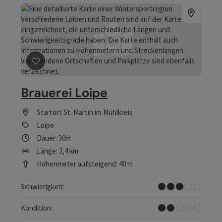
Beitrag merken
: Brauerei Loipe
Brauerei Loipe
Startort
St. Martin im Mühlkreis
Loipe
Dauer: 30m
Länge: 3,4 km
Höhenmeter aufsteigend: 40 m
Mittel
Schwierigkeit:
Leicht
Kondition: