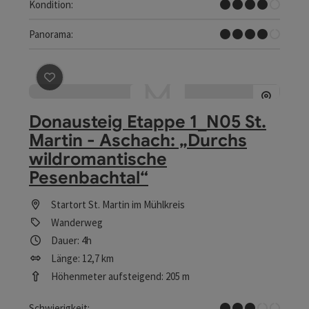
Schwer
Kondition:
Tolles Panorama
Panorama:
Beitrag merken
: Donausteig Etappe 1_N05 St. Martin 
Donausteig Etappe 1_N05 St.
Martin - Aschach: „Durchs
wildromantische
Pesenbachtal“
Startort
St. Martin im Mühlkreis
Wanderweg
Dauer: 4h
Länge: 12,7 km
Höhenmeter aufsteigend: 205 m
Mittel
Schwierigkeit: