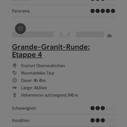
Traumtour
Panorama:
Beitrag merken
: Grande-Granit-Runde: Etappe 4
Grande-Granit-Runde:
Etappe 4
Startort
Oberneukirchen
Mountainbike-Tour
Dauer: 4h 45m
Länge: 44,8 km
Höhenmeter aufsteigend: 845 m
Mittel
Schwierigkeit:
Mittel
Kondition: