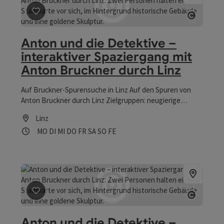
Beitrag merken
: Anton und die Detektive – interaktiv
Copyrig
Anton und die Detektive –
interaktiver Spaziergang mit
Anton Bruckner durch Linz
Auf Bruckner-Spurensuche in Linz Auf den Spuren von
Anton Bruckner durch Linz Zielgruppen: neugierige
Erwachsene Dauer: ca. 90 min
Linz
Öffnungszeiten
Montag geöffnet
Dienstag geöffnet
Mittwoch geöffnet
Donnerstag geöffnet
Freitag geöffnet
Samstag geöffnet
Sonntag geöffnet
Feiertag geöffnet
MO
DI
MI
DO
FR
SA
SO
FE
Beitrag merken
: Anton und die Detektive – interaktive
Copyrig
Anton und die Detektive –