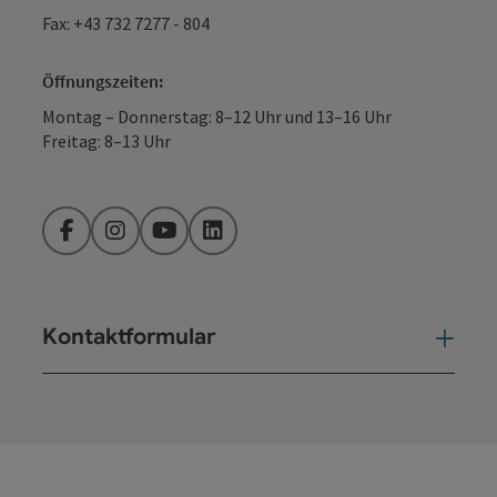
Fax: +43 732 7277 - 804
Öffnungszeiten:
Montag – Donnerstag: 8–12 Uhr und 13–16 Uhr
Freitag: 8–13 Uhr
Facebook
Instagram
YouTube
LinkedIn
Kontaktformular
Kont