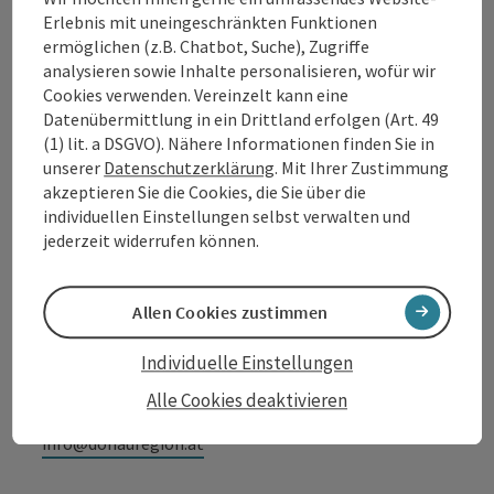
Erlebnis mit uneingeschränkten Funktionen
Kontakt
ermöglichen (z.B. Chatbot, Suche), Zugriffe
analysieren sowie Inhalte personalisieren, wofür wir
Cookies verwenden. Vereinzelt kann eine
Datenübermittlung in ein Drittland erfolgen (Art. 49
Tourismusverband Donauregion
(1) lit. a DSGVO). Nähere Informationen finden Sie in
unserer
Datenschutzerklärung
. Mit Ihrer Zustimmung
Oberösterreich
akzeptieren Sie die Cookies, die Sie über die
WGD Donau Oberösterreich Tourismus
individuellen Einstellungen selbst verwalten und
GmbH
jederzeit widerrufen können.
Lindengasse 9
4040 Linz
Allen Cookies zustimmen
Individuelle Einstellungen
+43 732 7277 - 888
Alle Cookies deaktivieren
info@donauregion.at