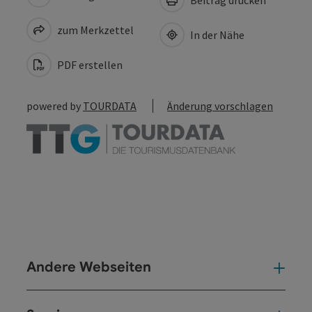
Beitrag drucken
zum Merkzettel
In der Nähe
PDF erstellen
powered by
TOURDATA
Änderung vorschlagen
Andere Webseiten
And