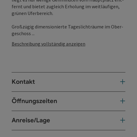
fernt und bie­tet zugleich Erho­lung im weit­läu­fi­gen,
grü­nen Uferbereich.
Groß­zü­gig dimen­sio­nier­te Tages­licht­räu­me im Ober­
ge­schoss ...
Beschreibung vollständig anzeigen
Kontakt
Öffnungszeiten
Anreise/Lage