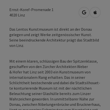
Ernst-Koref-Promenade 1
in Google Map
in Apple
4020
Linz
Das Lentos Kunstmuseum ist direkt an der Donau
gelegen und zeigt Werke zeitgenössischer Kunst.
Seine beeindruckende Architektur prägt das Stadtbild
von Linz.
Mit einem kla­ren, schlüs­si­gen Bau der Spit­zen­klas­se,
geschaf­fen von den Zür­cher Archi­tek­ten Weber
& Hofer hat Linz seit 2003 ein Kunst­mu­se­um von
inter­na­tio­na­lem Rang erhal­ten. Das in sei­ner
Schlicht­heit bestechen­de und dabei die Stadt­sil­hou­et­
te kon­tu­rie­ren­de Muse­um ist mit der nächt­li­chen
Beleuch­tung sei­ner Glas­hül­le bereits zum Lin­zer
Wahr­zei­chen gewor­den. In unmit­tel­ba­rer Nähe zur
Donau, zwi­schen Nibe­lun­gen­brü­cke und Bruck­ner­haus,
liegt es nur weni­ge Geh­mi­nu­ten vom Haupt­platz ent­