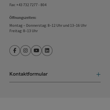
Fax: +43 732 7277 - 804
Öffnungszeiten:
Montag – Donnerstag: 8–12 Uhr und 13–16 Uhr
Freitag: 8–13 Uhr
Facebook
Instagram
YouTube
LinkedIn
Kontaktformular
Kont