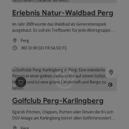
Beitrag merken
: Erlebnis Natur-Waldbad Perg
Copyrig
Erlebnis Natur-Waldbad Perg
Im Jahr 2009 wurde das Waldbad als Generationspark
ausgebaut. Es soll ein Treffpunkt für jede Altersgruppe
sein. Das Flussbad mit Liegewiese lädt im Sommer zum
Perg
Erholen ein. Es stehen auch eine Beach-Volleyball-Anlage,
Öffnungszeiten
Montag geöffnet
Dienstag geöffnet
Mittwoch geöffnet
Donnerstag geöffnet
Freitag geöffnet
Samstag geöffnet
Sonntag geöffnet
Feiertag geöffnet
MO
DI
MI
DO
FR
SA
SO
FE
eine Asphaltstockbahn und eine Kneippanlage zur
Verfügung.
Beitrag merken
: Golfclub Perg-Karlingberg
Copyrig
Golfclub Perg-Karlingberg
Egal ob Pitchen, Chippen, Putten oder Driven die 9-Loch
ÖGV Anlage am Karlingberg bietet allen Golfinteressierten
den idealen Einzug in die wunderbare Welt des
Perg