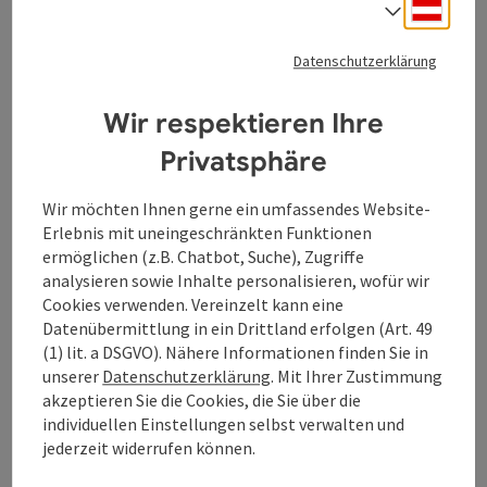
Deuts
Sprach
Datenschutzerklärung
Beitrag merken
: Sportplatz Pergkirchen
Copyrig
Wir respektieren Ihre
Sportplatz Pergkirchen
Privatsphäre
Die Sportanlage der DSG Union Pergkirchen steht
Vereinsmitgliedern zu Trainingszwecken zur Verfügung
Wir möchten Ihnen gerne ein umfassendes Website-
und ist der Austragungsort für Meisterschaften in Tennis
Erlebnis mit uneingeschränkten Funktionen
Perg
und Fußball.
ermöglichen (z.B. Chatbot, Suche), Zugriffe
Öffnungszeiten
Montag geöffnet
Dienstag geöffnet
Mittwoch geöffnet
Donnerstag geöffnet
Freitag geöffnet
Samstag geöffnet
Sonntag geöffnet
Feiertag geöffnet
MO
DI
MI
DO
FR
SA
SO
FE
analysieren sowie Inhalte personalisieren, wofür wir
Cookies verwenden. Vereinzelt kann eine
Datenübermittlung in ein Drittland erfolgen (Art. 49
(1) lit. a DSGVO). Nähere Informationen finden Sie in
unserer
Datenschutzerklärung
. Mit Ihrer Zustimmung
akzeptieren Sie die Cookies, die Sie über die
individuellen Einstellungen selbst verwalten und
jederzeit widerrufen können.
Beitrag merken
: Tennis- und Squashhalle Perg
Copyrig