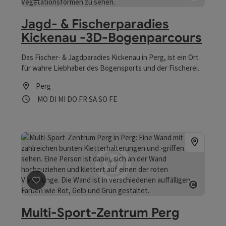
Beitrag merken
: Jagd- & Fischerparadies Kickenau -3
Copyrig
Jagd- & Fischerparadies
Kickenau -3D-Bogenparcours
Das Fischer- & Jagdparadies Kickenau in Perg, ist ein Ort
für wahre Liebhaber des Bogensports und der Fischerei.
Perg
Öffnungszeiten
Montag geöffnet
Dienstag geöffnet
Mittwoch geöffnet
Donnerstag geöffnet
Freitag geöffnet
Samstag geöffnet
Sonntag geöffnet
Feiertag geöffnet
MO
DI
MI
DO
FR
SA
SO
FE
Beitrag merken
: Multi-Sport-Zentrum Perg
Copyrig
Multi-Sport-Zentrum Perg