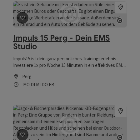
diesem Standort auch ein Vibrafit, Solarium,
Getränkeautomat, Handyladestation und kostenloses
WLAN.
Beitrag merken
: Impuls 15 Perg - Dein EMS Studio
Copyrig
Impuls 15 Perg - Dein EMS
Studio
Impuls15 ist dein ganz persönliches Trainingserlebnis.
Investiere 1x pro Woche 15 Minuten in ein effektives EMS
Training mit deinem persönlichen Coach. So erzielst du
Perg
maximale Wirkung für Körper, Haltung, Energie und
Öffnungszeiten
Montag geöffnet
Dienstag geöffnet
Mittwoch geöffnet
Donnerstag geöffnet
Freitag geöffnet
MO
DI
MI
DO
FR
Ausstrahlung.