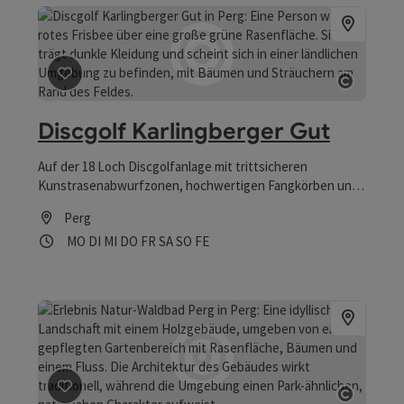
Beitrag merken
: Discgolf Karlingberger Gut
Copyrig
Discgolf Karlingberger Gut
Auf der 18 Loch Discgolfanlage mit trittsicheren
Kunstrasenabwurfzonen, hochwertigen Fangkörben und
fein gepflegtem Fairway finden die Spieler einen
Perg
anfängerfreundlichen gesteckten Kurs mit einer
Öffnungszeiten
Montag geöffnet
Dienstag geöffnet
Mittwoch geöffnet
Donnerstag geöffnet
Freitag geöffnet
Samstag geöffnet
Sonntag geöffnet
Feiertag geöffnet
MO
DI
MI
DO
FR
SA
SO
FE
ausgewogene Mischung aus langen und kurzen Bahnen.