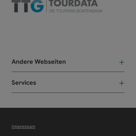
Andere Webseiten
And
Services
Ser
Impressum