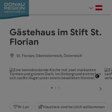
Accesskey
Accesskey
Accesskey
Accesskey
Accesskey
Accesskey
Zum Inhalt
Zur Navigation
Zum Seitenanfang
Zur Kontaktseite
Zum Impressum
Zur Startseite
[0]
[7]
[1]
[5]
[3]
[2]
Deut
Sprach
Gästehaus im Stift St.
Florian
St. Florian, Oberösterreich, Österreich
Copyri
nächst
W-Lan
Haustiere sind herzlich willkommen