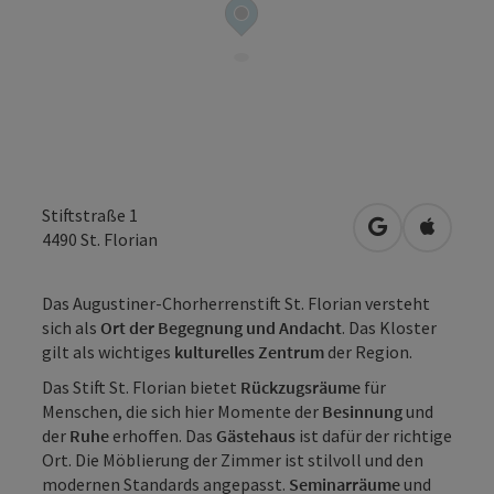
Stiftstraße 1
in Google Map
in Apple
4490
St. Florian
Das Augustiner-Chorherrenstift St. Florian versteht
sich als
Ort der Begegnung und Andacht
. Das Kloster
gilt als wichtiges
kulturelles Zentrum
der Region.
Das Stift St. Florian bietet
Rückzugsräume
für
Menschen, die sich hier Momente der
Besinnung
und
der
Ruhe
erhoffen. Das
Gästehaus
ist dafür der richtige
Ort. Die Möblierung der Zimmer ist stilvoll und den
modernen Standards angepasst.
Seminarräume
und