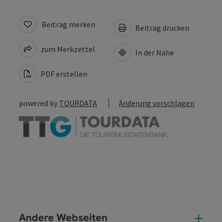
Beitrag merken
Beitrag drucken
zum Merkzettel
In der Nähe
PDF erstellen
powered by
TOURDATA
Änderung vorschlagen
Andere Webseiten
And