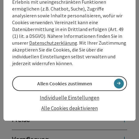
Erlebnis mit uneingeschränkten Funktionen
komfortablen Zimmer verbinden ländlichen Charme
ermöglichen (z.B. Chatbot, Suche), Zugriffe
mit modernem Komfort, und im Restaurant verwöhnt
analysieren sowie Inhalte personalisieren, wofür wir
Sie die Küche mit
bodenständigen Spezialitäten aus
Cookies verwenden. Vereinzelt kann eine
regionalen Zutaten
.
Datenübermittlung in ein Drittland erfolgen (Art. 49
(1) lit. a DSGVO). Nähere Informationen finden Sie in
unserer
Datenschutzerklärung
. Mit Ihrer Zustimmung
akzeptieren Sie die Cookies, die Sie über die
individuellen Einstellungen selbst verwalten und
Kontakt
jederzeit widerrufen können.
Allgemeine Informationen
Allen Cookies zustimmen
Individuelle Einstellungen
Zimmer / Ferienwohnungen
Alle Cookies deaktivieren
Preise