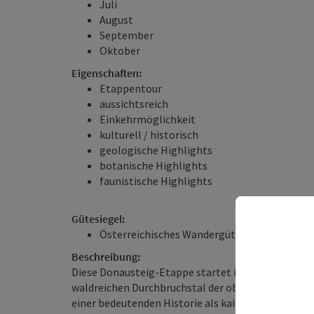
Juli
August
September
Oktober
Eigenschaften:
Etappentour
aussichtsreich
Einkehrmöglichkeit
kulturell / historisch
geologische Highlights
botanische Highlights
faunistische Highlights
Gütesiegel:
Österreichisches Wandergütesiegel
Beschreibung:
Diese Donausteig-Etappe startet in Engelhartszell
waldreichen Durchbruchstal der oberen Donau unwe
einer bedeutenden Historie als kaiserliche Mautsta