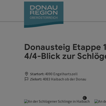
Accesskey
Accesskey
Accesskey
Accesskey
Accesskey
Accesskey
Zum Inhalt
Zur Navigation
Zum Seitenanfang
Zur Kontaktseite
Zum Impressum
Zur Startseite
[0]
[7]
[1]
[5]
[3]
[2]
Donausteig Etappe 1
4/4-Blick zur Schlög
Startort:
4090 Engelhartszell
Zielort:
4083 Haibach ob der Donau
Copyright 