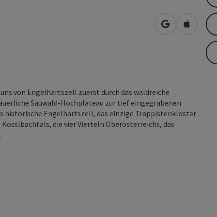
in Google Map
in Apple
uns von Engelhartszell zuerst durch das waldreiche
äuerliche Sauwald-Hochplateau zur tief eingegrabenen
 historische Engelhartszell, das einzige Trappistenkloster
 Kösslbachtals, die vier Vierteln Oberösterreichs, das
.