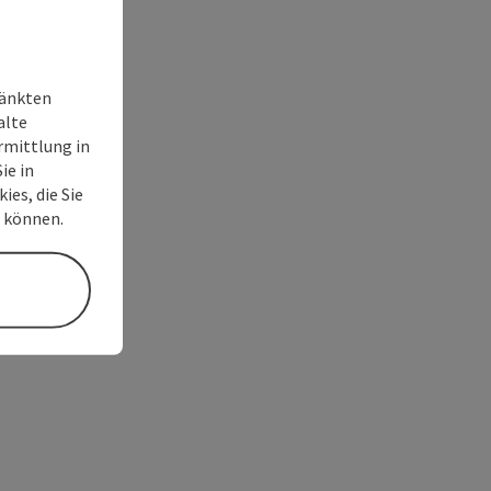
ränkten
alte
rmittlung in
ie in
ies, die Sie
n können.