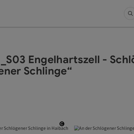
S
_S03 Engelhartszell - Sch
ener Schlinge“
öffnen
Copyright öffnen