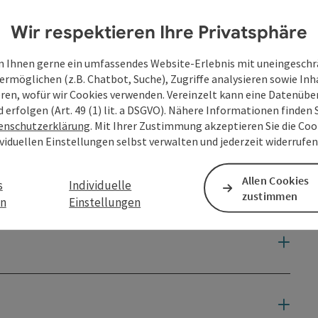
Wir respektieren Ihre Privatsphäre
 Ihnen gerne ein umfassendes Website-Erlebnis mit uneingesch
ermöglichen (z.B. Chatbot, Suche), Zugriffe analysieren sowie Inh
eren, wofür wir Cookies verwenden. Vereinzelt kann eine Datenübe
d erfolgen (Art. 49 (1) lit. a DSGVO). Nähere Informationen finden S
en
enschutzerklärung
. Mit Ihrer Zustimmung akzeptieren Sie die Cook
ividuellen Einstellungen selbst verwalten und jederzeit widerrufe
Allen Cookies
s
Individuelle
zustimmen
en
Einstellungen