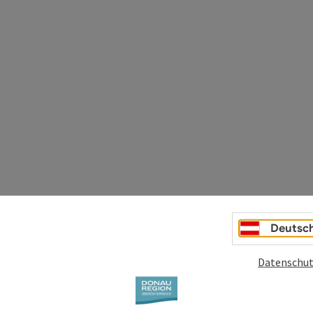
Deutsc
Datenschut
. Der historische Donaumarkt liegt einge­bettet im
it der Grenze zu Bayern. Der schöne Ortskern erzählt von
tion und verschmilzt mit den Schauplätzen ...