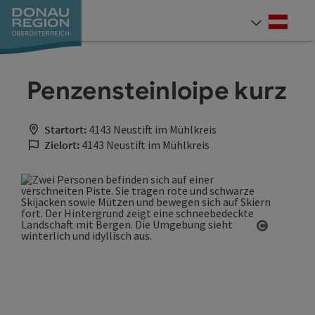
Accesskey
Accesskey
Accesskey
Accesskey
Accesskey
Accesskey
Zum Inhalt
Zur Navigation
Zum Seitenanfang
Zur Kontaktseite
Zum Impressum
Zur Startseite
[0]
[7]
[1]
[5]
[3]
[2]
Deut
Sprach
Penzensteinloipe kurz
Startort:
4143 Neustift im Mühlkreis
Zielort:
4143 Neustift im Mühlkreis
Copyrigh