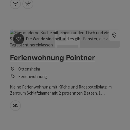
(schnelle Anbindung nach Linz). Die Ferienwohnung verfügt
W-Lan (kostenlos)
Haustiere erlaubt
über zwei Schlafzimmer (Doppelbett, Französisches Bett),
ein Wohnzimmer, Bad und seperates WC sowie
vollausgestattete Küche.
Beitrag merken
: Ferienwohnung Pointner
Ferienwohnung Pointner
Ottensheim
Ferienwohnung
Kleine Ferienwohnung mit Küche und Radabstellplatz im
Zentrum Schlafzimmer mit 2 getrennten Betten. 1
zusätzlichen Schlafplatz möglich ( ausziehbare Bank)
Swimmingpool