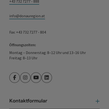
+43 732 7277 - 888
info@donauregion.at
Fax: +43 732 7277 - 804
Öffnungszeiten:
Montag – Donnerstag: 8–12 Uhr und 13–16 Uhr
Freitag: 8–13 Uhr
Facebook
Instagram
YouTube
LinkedIn
Kontaktformular
Kont