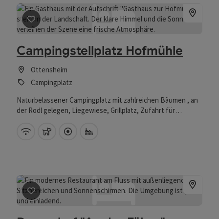
Beitrag merken
: Campingstellplatz Hofmühle
Campingstellplatz Hofmühle
Ottensheim
Campingplatz
Naturbelassener Campingplatz mit zahlreichen Bäumen , an
der Rodl gelegen, Liegewiese, Grillplatz, Zufahrt für
Wohnmobile, Tennishalle, 3 Freiplätze, Sandplätze,
Naturfreibad
W-Lan (kostenlos)
Haustiere erlaubt
Direkt im Zentrum
Eigener Badeplatz
Beitrag merken
: Donau.hof "An der Fähre"