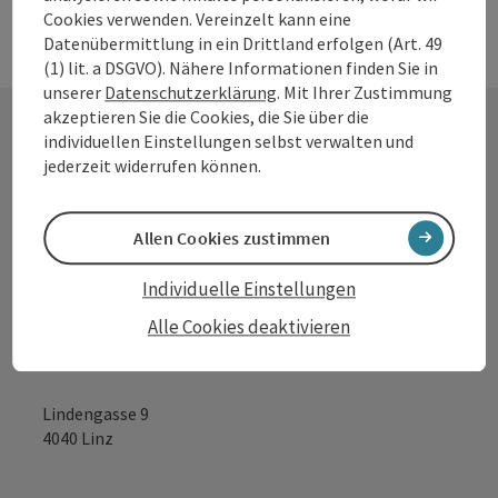
Entfernung. In 2 Minuten erreichen Sie das Zentrum von
Cookies verwenden. Vereinzelt kann eine
Ottenheim, wo es ab 5 Uhr Frühstücksmöglichkeit von
Datenübermittlung in ein Drittland erfolgen (Art. 49
Montag bis Samstag gibt. Ottensheim bietet auch mehrere
(1) lit. a DSGVO). Nähere Informationen finden Sie in
Einkaufsmöglichkeiten im Zentrum. Wir sprechen: Deutsch,
unserer
Datenschutzerklärung
. Mit Ihrer Zustimmung
Englisch, Ungarisch
akzeptieren Sie die Cookies, die Sie über die
individuellen Einstellungen selbst verwalten und
jederzeit widerrufen können.
Kontakt
Allen Cookies zustimmen
Tourismusverband Donauregion
Individuelle Einstellungen
Oberösterreich
Alle Cookies deaktivieren
WGD Donau Oberösterreich Tourismus
GmbH
Lindengasse 9
4040 Linz