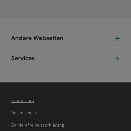
Andere Webseiten
And
Services
Ser
Impressum
Datenschutz
Barrierefreiheitserklärung