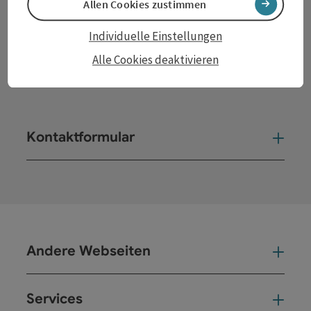
Allen Cookies zustimmen
Freitag: 8–13 Uhr
Individuelle Einstellungen
Alle Cookies deaktivieren
Facebook
Instagram
YouTube
LinkedIn
Kontaktformular
Kont
Andere Webseiten
And
Services
Ser