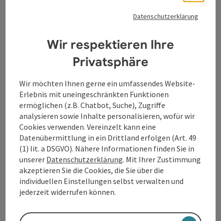
Tourismusverband Donauregion
Datenschutzerklärung
Oberösterreich
WGD Donau Oberösterreich Tourismus
Wir respektieren Ihre
GmbH
Privatsphäre
Lindengasse 9
Wir möchten Ihnen gerne ein umfassendes Website-
4040 Linz
Erlebnis mit uneingeschränkten Funktionen
ermöglichen (z.B. Chatbot, Suche), Zugriffe
analysieren sowie Inhalte personalisieren, wofür wir
+43 732 7277 - 888
Cookies verwenden. Vereinzelt kann eine
Datenübermittlung in ein Drittland erfolgen (Art. 49
info@donauregion.at
(1) lit. a DSGVO). Nähere Informationen finden Sie in
unserer
Datenschutzerklärung
. Mit Ihrer Zustimmung
akzeptieren Sie die Cookies, die Sie über die
Fax: +43 732 7277 - 804
individuellen Einstellungen selbst verwalten und
jederzeit widerrufen können.
Öffnungszeiten:
Montag – Donnerstag: 8–12 Uhr und 13–16 Uhr