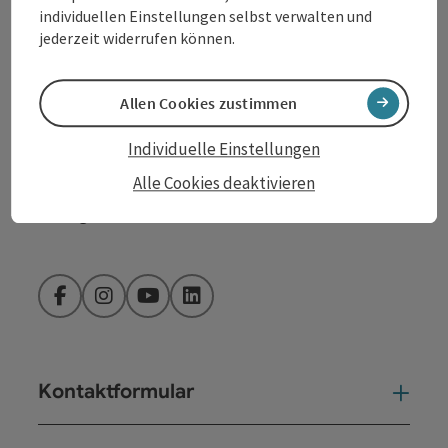
individuellen Einstellungen selbst verwalten und
jederzeit widerrufen können.
info@donauregion.at
Allen Cookies zustimmen
Fax: +43 732 7277 - 804
Individuelle Einstellungen
Öffnungszeiten:
Alle Cookies deaktivieren
Montag – Donnerstag: 8–12 Uhr und 13–16 Uhr
Freitag: 8–13 Uhr
Facebook
Instagram
YouTube
LinkedIn
Kontaktformular
Kont