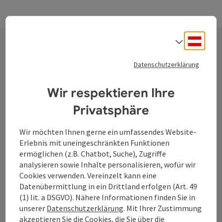
Deuts
Sprach
Kontakt
Datenschutzerklärung
Wir respektieren Ihre
Tourismusverband Donauregion
Privatsphäre
Oberösterreich
Wir möchten Ihnen gerne ein umfassendes Website-
WGD Donau Oberösterreich Tourismus
Erlebnis mit uneingeschränkten Funktionen
GmbH
ermöglichen (z.B. Chatbot, Suche), Zugriffe
analysieren sowie Inhalte personalisieren, wofür wir
Lindengasse 9
Cookies verwenden. Vereinzelt kann eine
4040 Linz
Datenübermittlung in ein Drittland erfolgen (Art. 49
(1) lit. a DSGVO). Nähere Informationen finden Sie in
unserer
Datenschutzerklärung
. Mit Ihrer Zustimmung
+43 732 7277 - 888
akzeptieren Sie die Cookies, die Sie über die