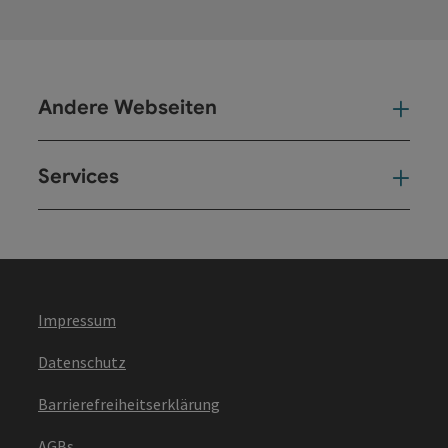
Andere Webseiten
And
Services
Ser
Impressum
Datenschutz
Barrierefreiheitserklärung
AGBs