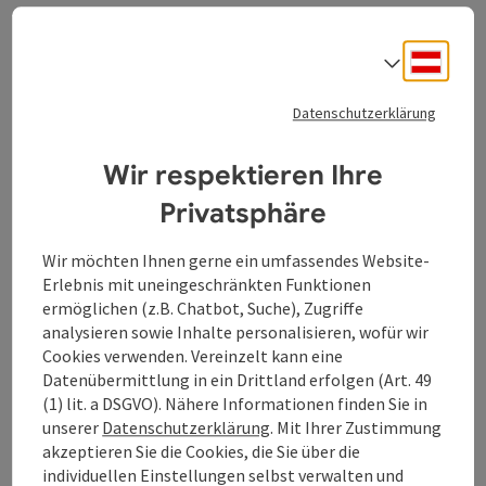
Ottensheim
Öffnungszeiten
Montag geöffnet
Dienstag geöffnet
Mittwoch geöffnet
Donnerstag geöffnet
Freitag geöffnet
Samstag geöffnet
Sonntag geöffnet
Feiertag geöffnet
MO
DI
MI
DO
FR
SA
SO
FE
Deuts
Sprach
Datenschutzerklärung
Wir respektieren Ihre
Privatsphäre
Wir möchten Ihnen gerne ein umfassendes Website-
Beitrag merken
: Rotes Kreuz/Ortsstelle Walding
Erlebnis mit uneingeschränkten Funktionen
Copyrig
ermöglichen (z.B. Chatbot, Suche), Zugriffe
Rotes Kreuz/Ortsstelle
analysieren sowie Inhalte personalisieren, wofür wir
Walding
Cookies verwenden. Vereinzelt kann eine
Datenübermittlung in ein Drittland erfolgen (Art. 49
Rettung im Nachbarort Walding
(1) lit. a DSGVO). Nähere Informationen finden Sie in
unserer
Datenschutzerklärung
. Mit Ihrer Zustimmung
Ottensheim
akzeptieren Sie die Cookies, die Sie über die
Öffnungszeiten
Montag geöffnet
Dienstag geöffnet
Mittwoch geöffnet
Donnerstag geöffnet
Freitag geöffnet
Samstag geöffnet
Sonntag geöffnet
Feiertag geöffnet
MO
DI
MI
DO
FR
SA
SO
FE
individuellen Einstellungen selbst verwalten und