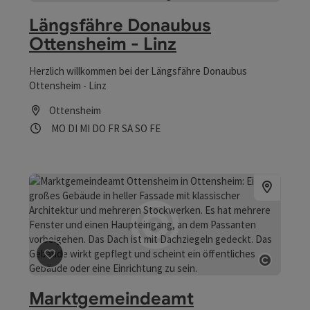
Copyrig
Längsfähre Donaubus
Ottensheim - Linz
Herzlich willkommen bei der Längsfähre Donaubus
Ottensheim - Linz
Ottensheim
Öffnungszeiten
Montag geöffnet
Dienstag geöffnet
Mittwoch geöffnet
Donnerstag geöffnet
Freitag geöffnet
Samstag geöffnet
Sonntag geöffnet
Feiertag geöffnet
MO
DI
MI
DO
FR
SA
SO
FE
Beitrag merken
: Marktgemeindeamt Ottensheim
Copyrig
Marktgemeindeamt