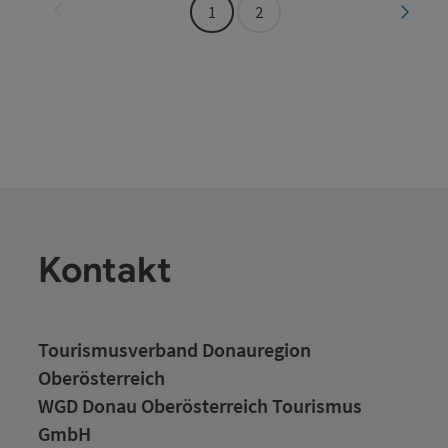
Seite zurück
Seite 
1
2
Kontakt
Tourismusverband Donauregion
Oberösterreich
WGD Donau Oberösterreich Tourismus
GmbH