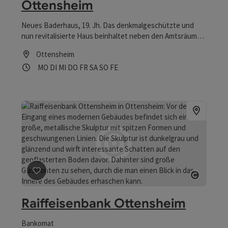
Ottensheim
Neues Baderhaus, 19. Jh. Das denkmalgeschützte und
nun revitalisierte Haus beinhaltet neben den Amtsräumen
auch einen multifunktionalen Veranstaltungssaal.
Ottensheim
Öffnungszeiten
Montag geöffnet
Dienstag geöffnet
Mittwoch geöffnet
Donnerstag geöffnet
Freitag geöffnet
Samstag geöffnet
Sonntag geöffnet
Feiertag geöffnet
MO
DI
MI
DO
FR
SA
SO
FE
Beitrag merken
: Raiffeisenbank Ottensheim
Copyrig
Raiffeisenbank Ottensheim
Bankomat