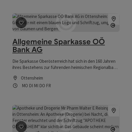
Beitrag merken
: Allgemeine Sparkasse OÖ Bank AG
Copyrig
Allgemeine Sparkasse OÖ
Bank AG
Die Sparkasse Oberösterreich hat sich in den 160 Jahren
ihres Bestehens zur führenden heimischen Regionalbank
entwickelt. Die Sparkasse OÖ. steht ihren etwa 330.000
Ottensheim
Kunden an fast 140 Standorten für Service und Beratung
Öffnungszeiten
Montag geöffnet
Dienstag geöffnet
Mittwoch geöffnet
Donnerstag geöffnet
Freitag geöffnet
MO
DI
MI
DO
FR
zur Verfügung und ist damit das größte Geldinstitut
Oberösterreichs. Regionale Überblickbarkeit des
Geschäftsgebietes, Einbindung in die Region,
Ortskenntnis, Nähe zum Kunden, Überschaubarkeit der
Bank und vor allem kurze Entscheidungswege zählen zu
den Stärken der Sparkasse OÖ.