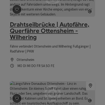
Beitrag merken
: Drahtseilbrücke | Autofähre, Querfäh
Copyrig
Drahtseilbrücke | Autofähre,
Querfähre Ottensheim -
Wilhering
Fähre verbindet Ottensheim und Wilhering Fußgänger |
Radfahrer | PKW
Ottensheim
Öffnungszeiten
Montag geöffnet
Dienstag geöffnet
Mittwoch geöffnet
Donnerstag geöffnet
Freitag geöffnet
Samstag geöffnet
Sonntag geöffnet
Feiertag geöffnet
MO
DI
MI
DO
FR
SA
SO
FE
Beitrag merken
: Längsfähre Donaubus Ottensheim - Li