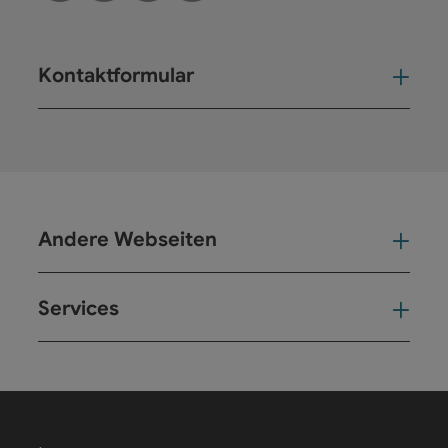
Kontaktformular
Kont
Andere Webseiten
And
Services
Ser