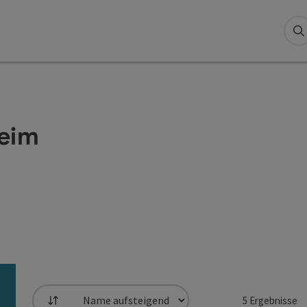
S
heim
5
Ergebnisse
Sortierung