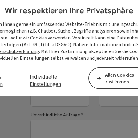
Wir respektieren Ihre Privatsphäre
 Ihnen gerne ein umfassendes Website-Erlebnis mit uneingesch
ermöglichen (z.B. Chatbot, Suche), Zugriffe analysieren sowie Inh
Deine Anfrage an di
eren, wofür wir Cookies verwenden. Vereinzelt kann eine Datenübe
d erfolgen (Art. 49 (1) lit. a DSGVO). Nähere Informationen finden S
Oberösterreich
enschutzerklärung
. Mit Ihrer Zustimmung akzeptieren Sie die Cook
ividuellen Einstellungen selbst verwalten und jederzeit widerrufe
Felder mit
*
sind Pflichtfelder
Allen Cookies
s
Individuelle
zustimmen
en
Einstellungen
Vorname
Nachname
Unverbindliche Anfrage
*