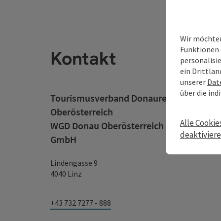
Wir möchten
Funktionen 
Kontakt
personalisi
ein Drittlan
unserer
Dat
über die ind
Tourismusverband Donauregion
Oberösterreich
Alle Cookie
WGD Donau Oberösterreich Tourismus
deaktivier
GmbH
Lindengasse 9
4040 Linz
+43 732 7277 - 888