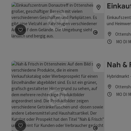
Einkau
Einkaufszent
und Heimwer
Raiffeisenba
Ottensh
Beitrag merken
: Einkaufszentrum Donautreff
Copyright öff
Öffnung
Mon
D
MO
DI
M
Nah & 
Hybridmarkt 
Ottensh
Öffnung
Mon
D
MO
DI
M