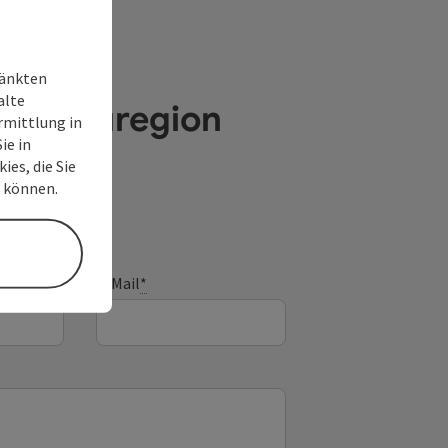
ränkten
alte
e Donauregion
rmittlung in
ie in
ies, die Sie
n können.
E-Mail
*