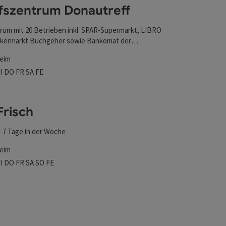
fszentrum Donautreff
rum mit 20 Betrieben inkl. SPAR-Supermarkt, LIBRO
kermarkt Buchgeher sowie Bankomat der
nk
eim
nen
szeiten
tag geöffnet
ienstag geöffnet
Mittwoch geöffnet
Donnerstag geöffnet
Freitag geöffnet
Samstag geöffnet
Feiertag geöffnet
I
DO
FR
SA
FE
Frisch
- 7 Tage in der Woche
eim
szeiten
tag geöffnet
ienstag geöffnet
Mittwoch geöffnet
Donnerstag geöffnet
Freitag geöffnet
Samstag geöffnet
Sonntag geöffnet
Feiertag geöffnet
I
DO
FR
SA
SO
FE