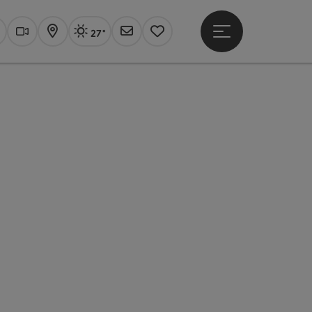
27°
Hauptmenü öffne
Aktuelles Wetter
Linz, sonnig
uchen
Webcams
Karte
Newsletter
Merkzettel