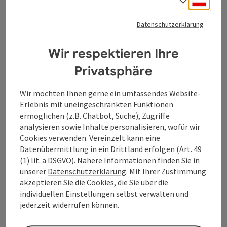
Sprach
Datenschutzerklärung
Tourismusverband Donauregion
Oberösterreich
Wir respektieren Ihre
WGD Donau Oberösterreich Tourismus
Privatsphäre
GmbH
Wir möchten Ihnen gerne ein umfassendes Website-
Lindengasse 9
Erlebnis mit uneingeschränkten Funktionen
4040 Linz
ermöglichen (z.B. Chatbot, Suche), Zugriffe
analysieren sowie Inhalte personalisieren, wofür wir
+43 732 7277 - 888
Cookies verwenden. Vereinzelt kann eine
Datenübermittlung in ein Drittland erfolgen (Art. 49
(1) lit. a DSGVO). Nähere Informationen finden Sie in
info@donauregion.at
unserer
Datenschutzerklärung
. Mit Ihrer Zustimmung
akzeptieren Sie die Cookies, die Sie über die
individuellen Einstellungen selbst verwalten und
Fax: +43 732 7277 - 804
jederzeit widerrufen können.
Öffnungszeiten: