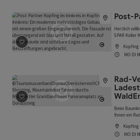
Post-P
Herzlich will
SPAR Koller 
Kopfing 
Beitrag merken
: Post-Partner Kopfing im Innkreis
Copyright öff
Öffnung
Mon
D
MO
DI
M
Rad-Ve
Ladest
WaldE
Beitrag merken
: Rad-Verleih und E-Bike-Ladestation i
Copyright öff
Beim Baumkro
Ihnen ein Ra
Kopfing 
Öffnung
Mon
D
MO
DI
M