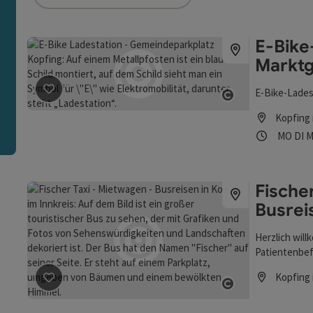
ie Liste stehen Filter zur Verfügung mit denen die Auswah
E-Bike
Markt
n
E-Bike-Lades
Beitrag merken
: E-Bike-Ladestation Marktgemeindea
Copyright öff
Kopfing 
Öffnung
Mon
D
MO
DI
M
Fische
Busrei
Herzlich will
Patientenbef
Kopfing 
Beitrag merken
: Fischer Taxi - Mietwagen - Busreisen
Öffnungszei
Copyright öff