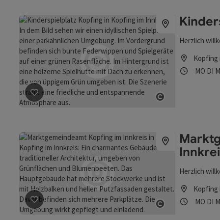
Kinder
Herzlich will
Kopfing 
Öffnung
Mon
D
MO
DI
M
Beitrag merken
: Kinderspielplatz Kopfing
Copyright öff
Marktg
Innkre
Herzlich wil
Kopfing 
Öffnung
Mon
D
MO
DI
M
Beitrag merken
: Marktgemeindeamt Kopfing im Innkre
Copyright öff