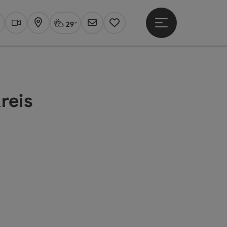
29°
Hauptmenü öffne
Aktuelles Wetter
Linz, stark bewölkt
uchen
Webcams
Karte
Newsletter
Merkzettel
reis