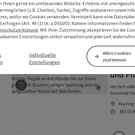
 Ihnen gerne ein umfassendes Website-Erlebnis mit uneingesch
WaldE
ermöglichen (z.B. Chatbot, Suche), Zugriffe analysieren sowie Inh
eren, wofür wir Cookies verwenden. Vereinzelt kann eine Datenübe
WaldEntdecke
d erfolgen (Art. 49 (1) lit. a DSGVO). Nähere Informationen finden S
Pflanzen und
enschutzerklärung
. Mit Ihrer Zustimmung akzeptieren Sie die Cook
Beitrag merken
: WaldEntdeckerWelt
angelegten 
Copyright öff
Kopfing 
ividuellen Einstellungen selbst verwalten und jederzeit widerrufe
machen wir, 
Öffnung
Mon
D
MO
DI
M
Kindheitserle
Liebe zur Na
Allen Cookies
s
Individuelle
begeistern.
zustimmen
en
Einstellungen
Öffent
und Pf
Herzlich will
Beitrag merken
: Öffentliche Bücherei der Gemeinde un
Gemeinde Kop
Copyright öff
Kopfing 
Öffnung
Mon
D
MO
DI
M