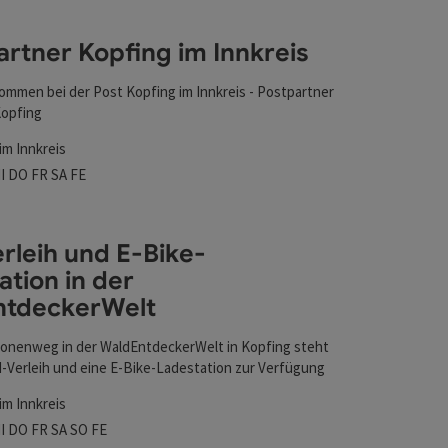
artner Kopfing im Innkreis
kommen bei der Post Kopfing im Innkreis - Postpartner
Kopfing
im Innkreis
nen
szeiten
tag geöffnet
ienstag geöffnet
Mittwoch geöffnet
Donnerstag geöffnet
Freitag geöffnet
Samstag geöffnet
Feiertag geöffnet
I
DO
FR
SA
FE
rleih und E-Bike-
ation in der
ntdeckerWelt
n der WaldEntdeckerWelt
nen
nenweg in der WaldEntdeckerWelt in Kopfing steht
d-Verleih und eine E-Bike-Ladestation zur Verfügung
im Innkreis
szeiten
tag geöffnet
ienstag geöffnet
Mittwoch geöffnet
Donnerstag geöffnet
Freitag geöffnet
Samstag geöffnet
Sonntag geöffnet
Feiertag geöffnet
I
DO
FR
SA
SO
FE