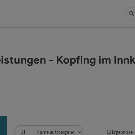
S
istungen - Kopfing im Innk
12
Ergebnisse
Sortierung