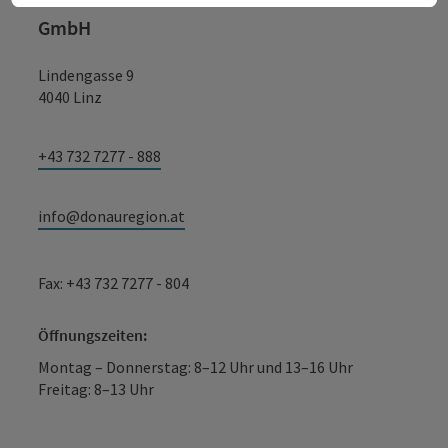
GmbH
Lindengasse 9
4040 Linz
+43 732 7277 - 888
info@donauregion.at
Fax: +43 732 7277 - 804
Öffnungszeiten:
Montag – Donnerstag: 8–12 Uhr und 13–16 Uhr
Freitag: 8–13 Uhr