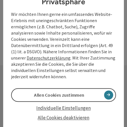
Privatsphäre
Öffnungszeiten
Montag geöffnet
Dienstag geöffnet
Mittwoch geöffnet
Donnerstag geöffnet
Freitag geöffnet
Samstag geöffnet
Sonntag geöffnet
Feiertag geöffnet
MO
DI
MI
DO
FR
SA
SO
FE
Wir möchten Ihnen gerne ein umfassendes Website-
Erlebnis mit uneingeschränkten Funktionen
ermöglichen (z.B. Chatbot, Suche), Zugriffe
analysieren sowie Inhalte personalisieren, wofür wir
Cookies verwenden. Vereinzelt kann eine
Datenübermittlung in ein Drittland erfolgen (Art. 49
(1) lit. a DSGVO). Nähere Informationen finden Sie in
unserer
Datenschutzerklärung
. Mit Ihrer Zustimmung
akzeptieren Sie die Cookies, die Sie über die
individuellen Einstellungen selbst verwalten und
jederzeit widerrufen können.
Kontakt
Allen Cookies zustimmen
Individuelle Einstellungen
Tourismusverband Donauregion
Alle Cookies deaktivieren
Oberösterreich
WGD Donau Oberösterreich Tourismus