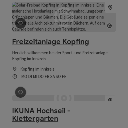
Beitrag merken
: Freizeitanlage Kopfing
Copyrig
Freizeitanlage Kopfing
Herzlich willkommen bei der Sport- und Freizeitanlage
Kopfing im Innkreis.
Kopfing im Innkreis
Öffnungszeiten
Montag geöffnet
Dienstag geöffnet
Mittwoch geöffnet
Donnerstag geöffnet
Freitag geöffnet
Samstag geöffnet
Sonntag geöffnet
Feiertag geöffnet
MO
DI
MI
DO
FR
SA
SO
FE
Beitrag merken
: IKUNA Hochseil - Klettergarten
IKUNA Hochseil -
Klettergarten