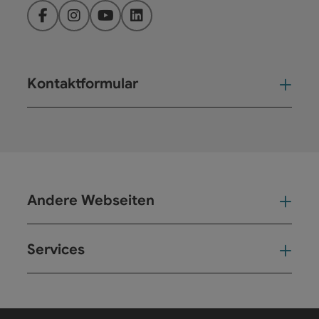
Facebook
Instagram
YouTube
LinkedIn
Kontaktformular
Kont
Andere Webseiten
And
Services
Ser