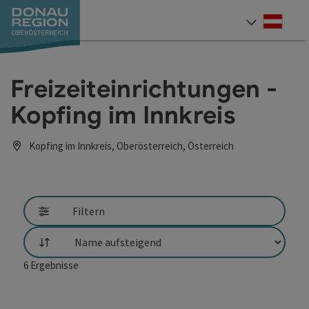
Accesskey
Accesskey
Accesskey
Accesskey
Accesskey
Accesskey
Zum Inhalt
Zur Navigation
Zum Seitenanfang
Zur Kontaktseite
Zum Impressum
Zur Startseite
[0]
[7]
[1]
[5]
[3]
[2]
Deut
Sprach
Freizeiteinrichtungen -
Kopfing im Innkreis
Kopfing im Innkreis, Oberösterreich, Österreich
Filtern
Sortierung
6
Ergebnisse