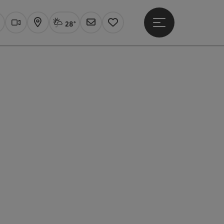
28°
Hauptmenü öffne
Aktuelles Wetter
Linz, Sprühregen
uchen
Webcams
Karte
Newsletter
Merkzettel