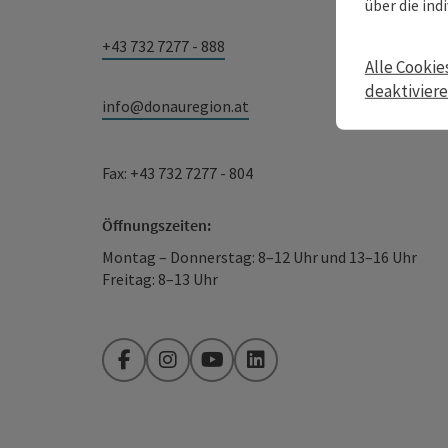
über die ind
+43 732 7277 - 888
Alle Cookie
deaktivier
info@donauregion.at
Fax: +43 732 7277 - 804
Öffnungszeiten:
Montag – Donnerstag: 8–12 Uhr und 13–16 Uhr
Freitag: 8–13 Uhr
Facebook
Instagram
YouTube
LinkedIn