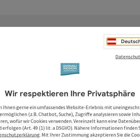
Deutsc
Datenschut
Deine Anfrage an di
Oberösterreich
Wir respektieren Ihre Privatsphäre
Felder mit
*
sind Pflichtfelder
 Ihnen gerne ein umfassendes Website-Erlebnis mit uneingesch
ermöglichen (z.B. Chatbot, Suche), Zugriffe analysieren sowie Inh
Vorname
Nachname
eren, wofür wir Cookies verwenden. Vereinzelt kann eine Datenübe
d erfolgen (Art. 49 (1) lit. a DSGVO). Nähere Informationen finden S
enschutzerklärung
. Mit Ihrer Zustimmung akzeptieren Sie die Cook