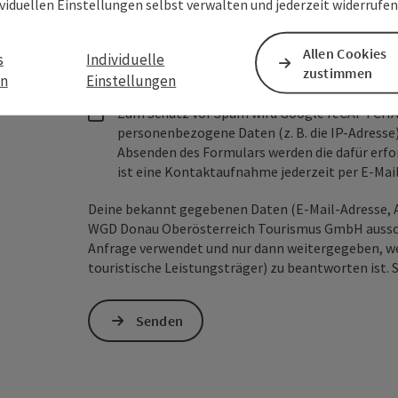
ividuellen Einstellungen selbst verwalten und jederzeit widerrufe
Unverbindliche Anfrage
*
Allen Cookies
s
Individuelle
zustimmen
en
Einstellungen
Zum Schutz vor Spam wird Google reCAPTCHA
personenbezogene Daten (z. B. die IP-Adresse
Absenden des Formulars werden die dafür erfor
ist eine Kontaktaufnahme jederzeit per E-Ma
Deine bekannt gegebenen Daten (E-Mail-Adresse, A
WGD Donau Oberösterreich Tourismus GmbH ausschl
Anfrage verwendet und nur dann weitergegeben, wen
touristische Leistungsträger) zu beantworten ist. 
Senden