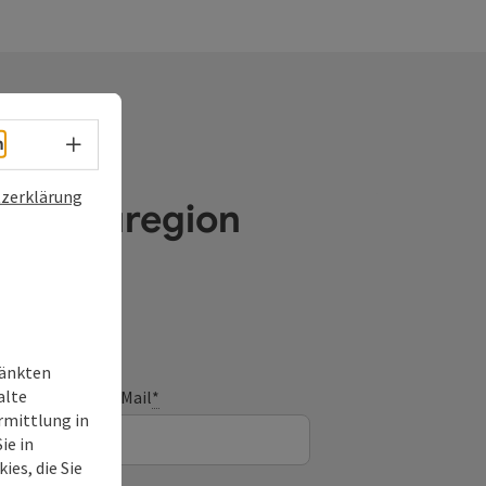
Sprachwahl - Menü öffnen
h
zerklärung
e Donauregion
ränkten
alte
E-Mail
*
rmittlung in
ie in
ies, die Sie