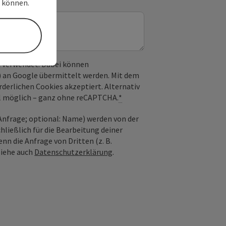
n können.
 verwendet. Dabei können
) an Google übermittelt werden. Mit dem
derlichen Cookies akzeptiert. Alternativ
il möglich – ganz ohne reCAPTCHA.
*
nfrage; optional: Name) werden von der
ießlich für die Bearbeitung deiner
n die Anfrage von Dritten (z. B.
Siehe auch
Datenschutzerklärung
.