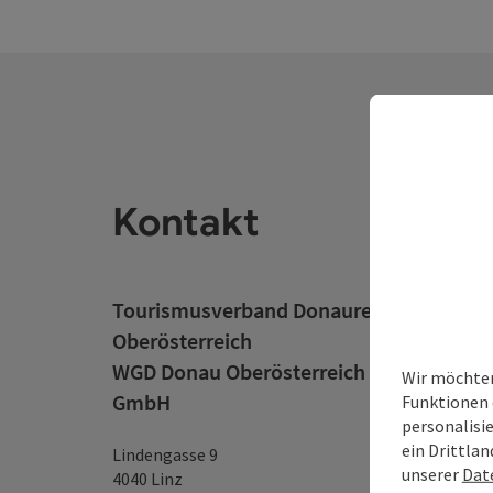
Kontakt
Tourismusverband Donauregion
Oberösterreich
WGD Donau Oberösterreich Tourismus
Wir möchten
GmbH
Funktionen 
personalisi
ein Drittlan
Lindengasse 9
unserer
Dat
4040 Linz