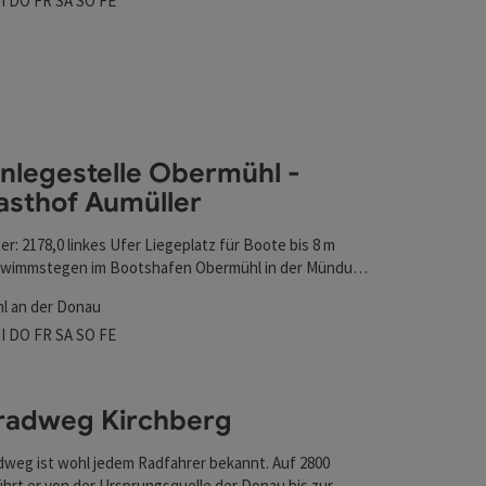
I
DO
FR
SA
SO
FE
nen
nlegestelle Obermühl -
asthof Aumüller
r: 2178,0 linkes Ufer Liegeplatz für Boote bis 8 m
hwimmstegen im Bootshafen Obermühl in der Mündung
asthof Aumüller
ühl.
l an der Donau
szeiten
tag geöffnet
ienstag geöffnet
Mittwoch geöffnet
Donnerstag geöffnet
Freitag geöffnet
Samstag geöffnet
Sonntag geöffnet
Feiertag geöffnet
I
DO
FR
SA
SO
FE
radweg Kirchberg
weg ist wohl jedem Radfahrer bekannt. Auf 2800
ührt er von der Ursprungsquelle der Donau bis zur