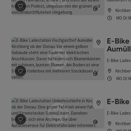
Mündung in d
Kirchber
Beitrag merken
: Donauradweg Kirchberg
ist jener von
Copyright öff
Öffnung
Mon
D
MO
DI
M
einer der me
Infrastruktur
abwechslung
Denkmälern u
E-Bike
Tour entlang
Aumüll
Quelle Ihre 
auflädt. Uns
E-Bike Lades
Altersstufe 
einzigartigen
Kirchber
Entspannung,
Beitrag merken
: E-Bike Ladestation Fischgasthof Aumü
Öffnung
Mon
D
MO
DI
M
Copyright öff
E-Bike
E-Bike Lades
Kirchber
Beitrag merken
: E-Bike Ladestation Umkehrschleife
Copyright öff
Öffnung
Mon
D