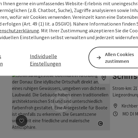
 Ihnen gerne ein umfassendes Website-Erlebnis mit uneingesch
Römer-
ermöglichen (z.B. Chatbot, Suche), Zugriffe analysieren sowie Inh
eren, wofür wir Cookies verwenden. Vereinzelt kann eine Datenübe
​​Einer von 
d erfolgen (Art. 49 (1) lit. a DSGVO). Nähere Informationen finden S
lädt radelnd
enschutzerklärung
. Mit Ihrer Zustimmung akzeptieren Sie die Cook
Informatione
ividuellen Einstellungen selbst verwalten und jederzeit widerrufe
Kirchber
Standortgem
Öffnung
Mon
D
MO
DI
M
Beitrag merken
: Römer-Rastplatz Kirchberg
Allen Cookies
s
Individuelle
Copyright öff
zustimmen
en
Einstellungen
Schiff
Strom-km: 217
Liegeordnung
Einstieghöhe:
Kirchber
GPS: 48°26'57
Öffnung
Mon
D
MO
DI
M
Informationen
Lage, in der 
Beitrag merken
: Schiffsanlegestelle Obermühl
Copyright öff