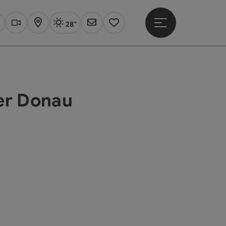
28°
Hauptmenü öffne
Aktuelles Wetter
Linz, sonnig
uchen
Webcams
Karte
Newsletter
Merkzettel
der Donau