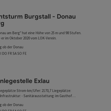
l verfeinert werden kann. Die Ergebnisse in der Liste werd
htsturm Burgstall - Donau
rg
nau am Berg" hat eine Höhe von 25 m und 98 Stufen.
 er im Oktober 2020 vom LOK-Verein.
g ob der Donau
szeiten
tag geöffnet
ienstag geöffnet
Mittwoch geöffnet
Donnerstag geöffnet
Freitag geöffnet
Samstag geöffnet
Sonntag geöffnet
Feiertag geöffnet
I
DO
FR
SA
SO
FE
erg
nen
nlegestelle Exlau
liegeplätze Strom-km/Ufer: 2170,7 Liegeplätze:
a Infrastruktur: - Sanitärausstattung: im Gasthof
im Gasthof Sonstiges: Camping- u. Zeltplatz
g ob der Donau
szeiten
tag geöffnet
ienstag geöffnet
Mittwoch geöffnet
Donnerstag geöffnet
Freitag geöffnet
Samstag geöffnet
Sonntag geöffnet
Feiertag geöffnet