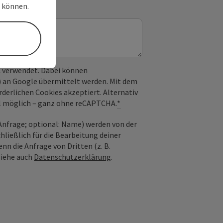
n können.
 verwendet. Dabei können
) an Google übermittelt werden. Mit dem
derlichen Cookies akzeptiert. Alternativ
il möglich – ganz ohne reCAPTCHA.
*
nfrage; optional: Name) werden von der
ießlich für die Bearbeitung deiner
n die Anfrage von Dritten (z. B.
Siehe auch
Datenschutzerklärung
.