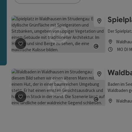
ie Liste stehen Filter zur Verfügung mit denen die Auswah
Spielpl
n
Der Spielplat
Waldhau
Öffnung
Mon
D
MO
DI
M
Beitrag merken
: Spielplatz
Copyright öff
Waldb
Baden im See 
Waldbaden ge
Urlaub im un
Waldhau
Beitrag merken
: Waldbaden
sich das Wohl
Copyright öff
Öffnungszei
ins faszinier