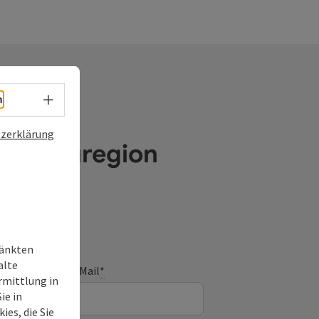
Sprachwahl - Menü öffnen
h
zerklärung
e Donauregion
ränkten
alte
E-Mail
*
rmittlung in
ie in
ies, die Sie