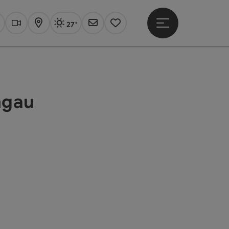
27°
Hauptmenü öffne
Aktuelles Wetter
Linz, sonnig
uchen
Webcams
Karte
Newsletter
Merkzettel
ngau