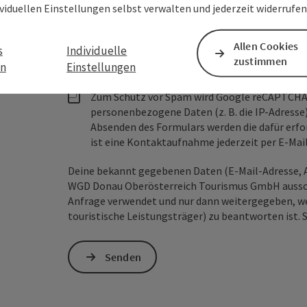
ividuellen Einstellungen selbst verwalten und jederzeit widerrufe
Unverbindliche Anfrage
*
Allen Cookies
s
Individuelle
zustimmen
en
Einstellungen
Zum Schutz vor Spam wird Google reCAPTCHA
personenbezogene Daten (z. B. die IP-Adresse
Absenden des Formulars werden die dafür erfor
ist eine Kontaktaufnahme jederzeit per E-Ma
Deine bekannt gegebenen Daten (E-Mail-Adresse, A
WGD Donau Oberösterreich Tourismus GmbH ausschl
Anfrage verwendet und nur dann weitergegeben, wen
touristische Leistungsträger) zu beantworten ist. 
Senden