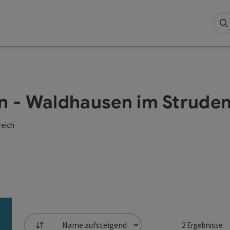
S
en - Waldhausen im Strude
reich
2
Ergebnisse
Sortierung