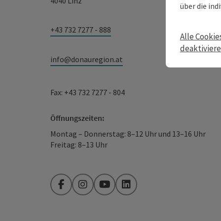
4040 Linz
über die ind
+43 732 7277 - 888
Alle Cookie
deaktivier
info@donauregion.at
Fax: +43 732 7277 - 804
Öffnungszeiten:
Montag – Donnerstag: 8–12 Uhr und 13–16 Uhr
Freitag: 8–13 Uhr
Facebook
Instagram
YouTube
LinkedIn