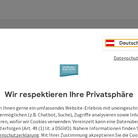
Deutsc
Datenschut
Deine Anfrage an di
Oberösterreich
Wir respektieren Ihre Privatsphäre
Felder mit
*
sind Pflichtfelder
 Ihnen gerne ein umfassendes Website-Erlebnis mit uneingesch
ermöglichen (z.B. Chatbot, Suche), Zugriffe analysieren sowie Inh
Vorname
Nachname
eren, wofür wir Cookies verwenden. Vereinzelt kann eine Datenübe
d erfolgen (Art. 49 (1) lit. a DSGVO). Nähere Informationen finden S
enschutzerklärung
. Mit Ihrer Zustimmung akzeptieren Sie die Cook