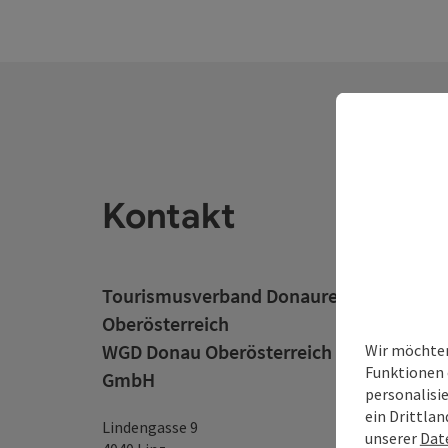
Kontakt
Tourismusverband Donauregion
Oberösterreich
WGD Donau Oberösterreich Tourismus
Wir möchten
Funktionen 
GmbH
personalisi
ein Drittlan
Lindengasse 9
unserer
Dat