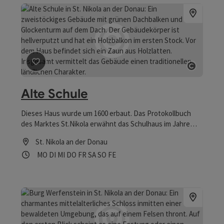
Beitrag merken
: Alte Schule
Copyrig
Alte Schule
Dieses Haus wurde um 1600 erbaut. Das Protokollbuch
des Marktes St.Nikola erwähnt das Schulhaus im Jahre
1771 zum ersten Mal. Es war dies das Haus Nr.14, das in
St. Nikola an der Donau
nächster Nähe der Pfarrkirche stand. Das Erdgeschoß
Öffnungszeiten
Montag geöffnet
Dienstag geöffnet
Mittwoch geöffnet
Donnerstag geöffnet
Freitag geöffnet
Samstag geöffnet
Sonntag geöffnet
Feiertag geöffnet
MO
DI
MI
DO
FR
SA
SO
FE
diente als Schule, das Obergeschoß als Wohnung. Bis zu
diesem Zeitpunkt dürfte nur privat Schulunterricht erteilt
worden sein. 1813 übersiedelte die Schule nach St.Nikola
Nr.10 und dieses Haus gelangte in Privatbesitz. Seit über
100 Jahren befindet sich das Gebäude in Familienbesitz
der Familie Schwaiger.