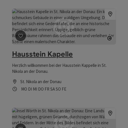
Beitrag merken
: Hausstein Kapelle
Copyrig
Hausstein Kapelle
Herzlich willkommen bei der Hausstein Kappelle in St.
Nikola an der Donau.
St. Nikola an der Donau
Öffnungszeiten
Montag geöffnet
Dienstag geöffnet
Mittwoch geöffnet
Donnerstag geöffnet
Freitag geöffnet
Samstag geöffnet
Sonntag geöffnet
Feiertag geöffnet
MO
DI
MI
DO
FR
SA
SO
FE