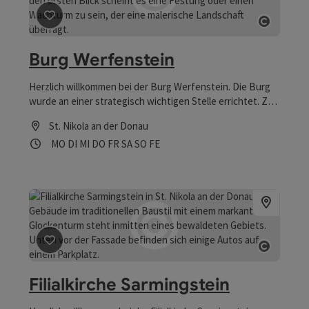
Beitrag merken
: Burg Werfenstein
Copyrig
Burg Werfenstein
Herzlich willkommen bei der Burg Werfenstein. Die Burg
wurde an einer strategisch wichtigen Stelle errichtet. Zu
ihr gehörten auch Befestigungsanlagen auf der
St. Nikola an der Donau
gegenüber liegenden Insel Wörth.
Öffnungszeiten
Montag geöffnet
Dienstag geöffnet
Mittwoch geöffnet
Donnerstag geöffnet
Freitag geöffnet
Samstag geöffnet
Sonntag geöffnet
Feiertag geöffnet
MO
DI
MI
DO
FR
SA
SO
FE
Beitrag merken
: Filialkirche Sarmingstein
Copyrig
Filialkirche Sarmingstein