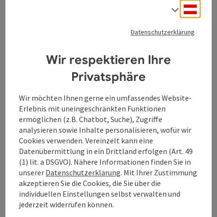
Öffnungszeiten
Montag geöffnet
Dienstag geöffnet
Mittwoch geöffnet
Donnerstag geöffnet
Freitag geöffnet
Samstag geöffnet
Sonntag geöffnet
Feiertag geöffnet
MO
DI
MI
DO
FR
SA
SO
FE
Deuts
Sprach
Datenschutzerklärung
Wir respektieren Ihre
Privatsphäre
Wir möchten Ihnen gerne ein umfassendes Website-
Erlebnis mit uneingeschränkten Funktionen
Beitrag merken
: Rundturm Sarmingstein
ermöglichen (z.B. Chatbot, Suche), Zugriffe
analysieren sowie Inhalte personalisieren, wofür wir
Rundturm Sarmingstein
Cookies verwenden. Vereinzelt kann eine
Datenübermittlung in ein Drittland erfolgen (Art. 49
Er war der nördliche Eckpunkt der „Bastei“ - später
(1) lit. a DSGVO). Nähere Informationen finden Sie in
Schiffmeisterhaus, Sarmingstein 8. 1602 ließ Propst
unserer
Datenschutzerklärung
. Mit Ihrer Zustimmung
Parthenreuter von Waldhausen das Amtshaus erneuern.
St. Nikola an der Donau
akzeptieren Sie die Cookies, die Sie über die
Der Turm und die Seitenmauern sperrten die Straße. 1832
Öffnungszeiten
Montag geöffnet
Dienstag geöffnet
Mittwoch geöffnet
Donnerstag geöffnet
Freitag geöffnet
Samstag geöffnet
Sonntag geöffnet
Feiertag geöffnet
MO
DI
MI
DO
FR
SA
SO
FE
wurden der Turm und die Bastei von der Familie
individuellen Einstellungen selbst verwalten und
Schalberger erworben. Die Felssprengungen für den Bau
jederzeit widerrufen können.
der Bahnlinie (1908 – 1909) setzten dem Turm mächtig zu,