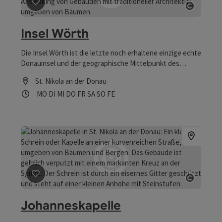
Beitrag merken
: Insel Wörth
Copyrig
Insel Wörth
Die Insel Wörth ist die letzte noch erhaltene einzige echte
Donauinsel und der geographische Mittelpunkt des
Strudengaues.
St. Nikola an der Donau
Öffnungszeiten
Montag geöffnet
Dienstag geöffnet
Mittwoch geöffnet
Donnerstag geöffnet
Freitag geöffnet
Samstag geöffnet
Sonntag geöffnet
Feiertag geöffnet
MO
DI
MI
DO
FR
SA
SO
FE
Beitrag merken
: Johanneskapelle
Copyrig
Johanneskapelle