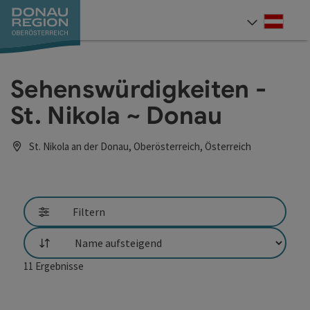
Accesskey
Accesskey
Accesskey
Accesskey
Accesskey
Accesskey
Zum Inhalt
Zur Navigation
Zum Seitenanfang
Zur Kontaktseite
Zum Impressum
Zur Startseite
[0]
[7]
[1]
[5]
[3]
[2]
Deut
Sprach
Sehenswürdigkeiten -
St. Nikola ~ Donau
St. Nikola an der Donau, Oberösterreich, Österreich
Filtern
Sortierung
11
Ergebnisse