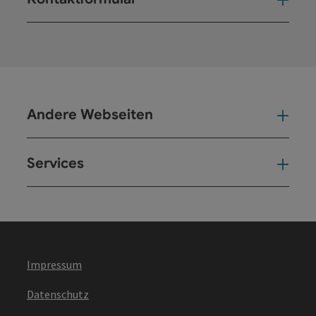
Kont
Andere Webseiten
And
Services
Ser
Impressum
Datenschutz