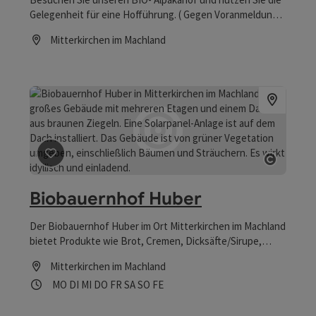
Gelegenheit für eine Hofführung. ( Gegen Voranmeldung )
Einkaufsmöglichkeit direkt in unserem Hofladen.
Mitterkirchen im Machland
Öffnungszeiten
Beitrag merken
: Biobauernhof Huber
Copyrig
Biobauernhof Huber
Der Biobauernhof Huber im Ort Mitterkirchen im Machland
bietet Produkte wie Brot, Cremen, Dicksäfte/Sirupe,
Edelbrände, Essig, Flocken, Gebäck, Geist, Genussmittel,
Mitterkirchen im Machland
Getreide, Getreideprodukte, Grieß, Hafer,
Öffnungszeiten
Montag geöffnet
Dienstag geöffnet
Mittwoch geöffnet
Donnerstag geöffnet
Freitag geöffnet
Samstag geöffnet
Sonntag geöffnet
Feiertag geöffnet
MO
DI
MI
DO
FR
SA
SO
FE
Halbfertig-/Fertigprodukte, Hanfprodukte, Honig,
Imkereiprodukte, Hühnereier, Hülsenfrüchte, Kartoffeln,
Kräutertee, Kräuter, Gewürze, Liköre,