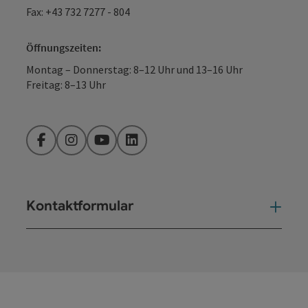
Fax: +43 732 7277 - 804
Öffnungszeiten:
Montag – Donnerstag: 8–12 Uhr und 13–16 Uhr
Freitag: 8–13 Uhr
Facebook
Instagram
YouTube
LinkedIn
Kontaktformular
Kont