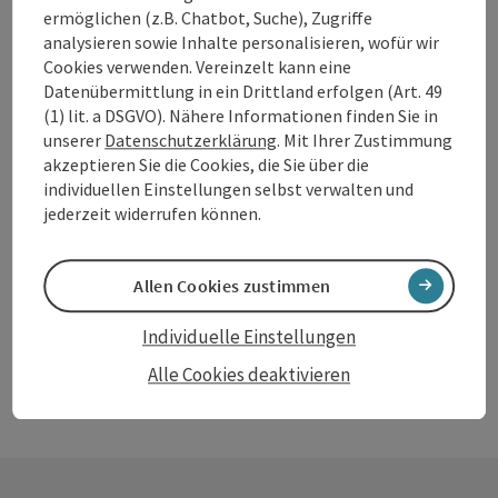
ermöglichen (z.B. Chatbot, Suche), Zugriffe
Beitrag merken
: Kaufhaus Haberl
analysieren sowie Inhalte personalisieren, wofür wir
Copyrig
Cookies verwenden. Vereinzelt kann eine
Kaufhaus Haberl
Datenübermittlung in ein Drittland erfolgen (Art. 49
(1) lit. a DSGVO). Nähere Informationen finden Sie in
Unser Kaufhaus ist im Zentrum von Mitterkirchen und sie
unserer
Datenschutzerklärung
. Mit Ihrer Zustimmung
können bei uns jederzeit Lebensmittel einkaufen. Unsere
akzeptieren Sie die Cookies, die Sie über die
Verkäuferinnen stehen Ihnen mit Rat und Tat zur Seite
individuellen Einstellungen selbst verwalten und
Mitterkirchen im Machland
und sind Ihnen gerne behilflich wenn Sie etwas brauchen.
jederzeit widerrufen können.
Öffnungszeiten
Montag geöffnet
Dienstag geöffnet
Mittwoch geöffnet
Donnerstag geöffnet
Freitag geöffnet
Samstag geöffnet
Sonntag geöffnet
Feiertag geöffnet
MO
DI
MI
DO
FR
SA
SO
FE
Allen Cookies zustimmen
Individuelle Einstellungen
Alle Cookies deaktivieren