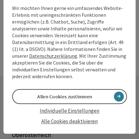
Haibach ob der Donau
Hotel.
Wir möchten Ihnen gerne ein umfassendes Website-
Öffnungszeiten
Montag geöffnet
Dienstag geöffnet
Mittwoch geöffnet
Donnerstag geöffnet
Freitag geöffnet
Samstag geöffnet
Sonntag geöffnet
Feiertag geöffnet
MO
DI
MI
DO
FR
SA
SO
FE
Erlebnis mit uneingeschränkten Funktionen
ermöglichen (z.B. Chatbot, Suche), Zugriffe
analysieren sowie Inhalte personalisieren, wofür wir
Cookies verwenden. Vereinzelt kann eine
Datenübermittlung in ein Drittland erfolgen (Art. 49
(1) lit. a DSGVO). Nähere Informationen finden Sie in
unserer
Datenschutzerklärung
. Mit Ihrer Zustimmung
akzeptieren Sie die Cookies, die Sie über die
individuellen Einstellungen selbst verwalten und
jederzeit widerrufen können.
Allen Cookies zustimmen
Kontakt
Individuelle Einstellungen
Alle Cookies deaktivieren
Tourismusverband Donauregion
Oberösterreich