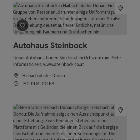
Beitrag merken
: Autohaus Steinbock
Autohaus Steinbock
Unser Autohaus finden Sie direkt im Ortszentrum. Mehr
Informationen: www.steinbock.co.at
Haibach ob der Donau
Öffnungszeiten
Montag geöffnet
Dienstag geöffnet
Mittwoch geöffnet
Donnerstag geöffnet
Freitag geöffnet
MO
DI
MI
DO
FR