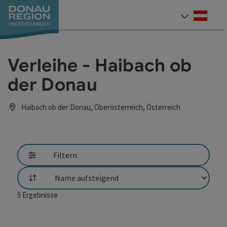
Accesskey
Accesskey
Accesskey
Accesskey
Accesskey
Accesskey
Zum Inhalt
Zur Navigation
Zum Seitenanfang
Zur Kontaktseite
Zum Impressum
Zur Startseite
[0]
[7]
[1]
[5]
[3]
[2]
Deut
Sprach
Verleihe - Haibach ob
der Donau
Haibach ob der Donau, Oberösterreich, Österreich
Filtern
Sortierung
5
Ergebnisse