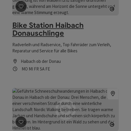
Beitrag merken
: Bike Station Haibach Donauschlinge
Copyrig
Bike Station Haibach
Donauschlinge
Radverleih und Radservice, Top Fahrräder zum Verleih,
Reparatur und Service für alle Bikes
Haibach ob der Donau
Öffnungszeiten
Montag geöffnet
Mittwoch geöffnet
Freitag geöffnet
Samstag geöffnet
Feiertag geöffnet
MO
MI
FR
SA
FE
Beitrag merken
: Geführte Schneeschuhwanderungen in