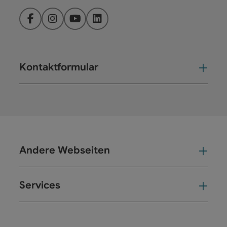
Facebook
Instagram
YouTube
LinkedIn
Kontaktformular
Kont
Andere Webseiten
And
Services
Ser