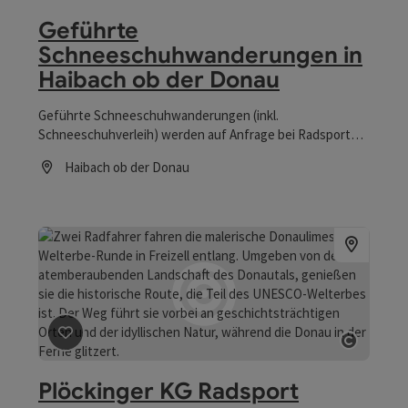
Copyrig
Geführte
Schneeschuhwanderungen in
Haibach ob der Donau
Geführte Schneeschuhwanderungen (inkl.
Schneeschuhverleih) werden auf Anfrage bei Radsport
Plöckinger https://www.radsport-ploeckinger.at und im
Haibach ob der Donau
Hotel-Restaurant Hoamat https://www.hoamat.net/
Öffnungszeiten
angeboten.
Beitrag merken
: Plöckinger KG Radsport
Copyrig
Plöckinger KG Radsport