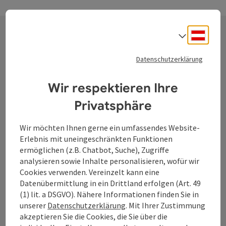
Deuts
Sprach
Kontakt
Datenschutzerklärung
Wir respektieren Ihre
Tourismusverband Donauregion
Privatsphäre
Oberösterreich
WGD Donau Oberösterreich Tourismus
Wir möchten Ihnen gerne ein umfassendes Website-
GmbH
Erlebnis mit uneingeschränkten Funktionen
ermöglichen (z.B. Chatbot, Suche), Zugriffe
analysieren sowie Inhalte personalisieren, wofür wir
Lindengasse 9
Cookies verwenden. Vereinzelt kann eine
4040 Linz
Datenübermittlung in ein Drittland erfolgen (Art. 49
(1) lit. a DSGVO). Nähere Informationen finden Sie in
+43 732 7277 - 888
unserer
Datenschutzerklärung
. Mit Ihrer Zustimmung
akzeptieren Sie die Cookies, die Sie über die