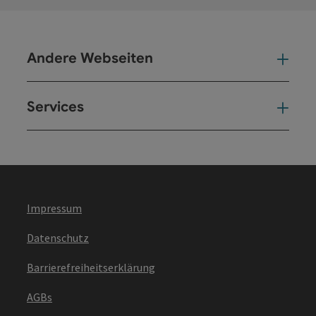
Andere Webseiten
And
Services
Ser
Impressum
Datenschutz
Barrierefreiheitserklärung
AGBs