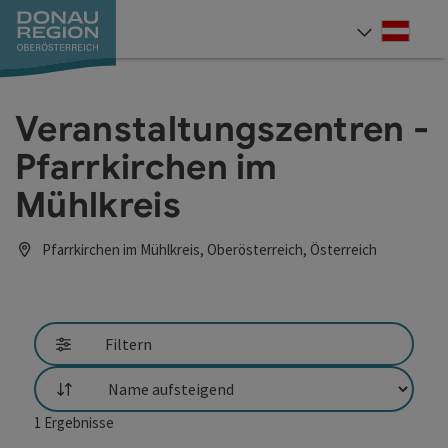
Accesskey
Accesskey
Accesskey
Accesskey
Accesskey
Accesskey
Zum Inhalt
Zur Navigation
Zum Seitenanfang
Zur Kontaktseite
Zum Impressum
Zur Startseite
[0]
[7]
[1]
[5]
[3]
[2]
Deut
Sprach
Veranstaltungszentren -
Pfarrkirchen im
Mühlkreis
Pfarrkirchen im Mühlkreis, Oberösterreich, Österreich
Filtern
Sortierung
1
Ergebnisse