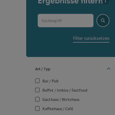
Ergebnisse filtern
Für d
Suchbegriff
Suche
Filter zurücksetzen
Art / Typ
Bar / Pub
Buffet / Imbiss / Fastfood
Gasthaus / Wirtshaus
Kaffeehaus / Café