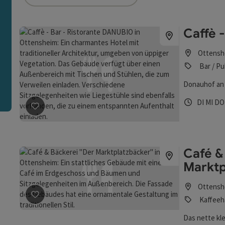
ie Liste stehen Filter zur Verfügung mit denen die Auswah
Caffè 
n
Ottensh
Bar / Pu
Donauhof an 
Öffnungs
Diens
Mit
DI
MI
D
Beitrag merken
: Caffè - Bar - Ristorante DANUBIO
Café &
Marktp
Ottensh
Kaffeeh
Beitrag merken
: Café & Bäckerei "Der Marktplatzbäcke
Das nette kl