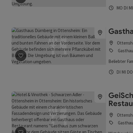
Beitrag merken
: China-Restaurant "Lee Garten"
Öffnungs
Mont
Di
MO
DI
M
Gasth
Ottensh
Gasthau
Beliebter Fa
Beitrag merken
: Gasthaus Dürnberg
Öffnungs
Diens
Mit
DI
MI
D
GeiSch
Restau
Ottensh
Gasthaus