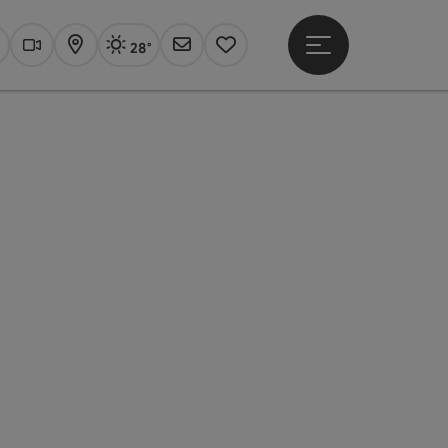
28°
Hauptmenü öffne
Aktuelles Wetter
Linz, sonnig
uchen
Webcams
Karte
Newsletter
Merkzettel