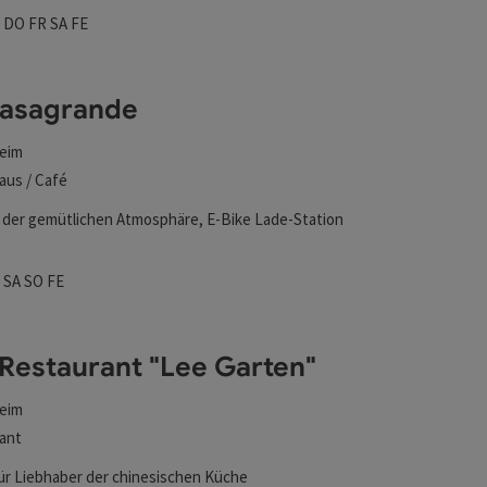
zeiten
ag geöffnet
enstag geöffnet
Mittwoch geöffnet
Donnerstag geöffnet
Freitag geöffnet
Samstag geöffnet
Feiertag geöffnet
I
DO
FR
SA
FE
Casagrande
eim
aus / Café
 der gemütlichen Atmosphäre, E-Bike Lade-Station
zeiten
ag geöffnet
enstag geöffnet
Mittwoch geöffnet
Samstag geöffnet
Sonntag geöffnet
Feiertag geöffnet
I
SA
SO
FE
Restaurant "Lee Garten"
eim
ant
ür Liebhaber der chinesischen Küche