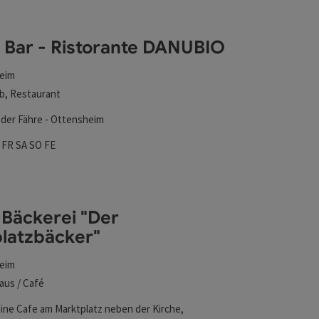
l verfeinert werden kann. Die Ergebnisse in der Liste werd
- Bar - Ristorante DANUBIO
eim
b, Restaurant
der Fähre - Ottensheim
zeiten
tag geöffnet
twoch geöffnet
Donnerstag geöffnet
Freitag geöffnet
Samstag geöffnet
Sonntag geöffnet
Feiertag geöffnet
O
FR
SA
SO
FE
 Bäckerei "Der
latzbäcker"
eim
aus / Café
r"
eine Cafe am Marktplatz neben der Kirche,