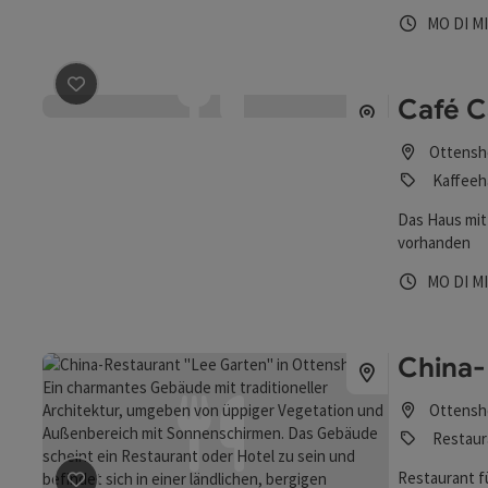
Öffnungs
Mont
Di
MO
DI
M
Café 
Beitrag merken
: Café Casagrande
Ottensh
Kaffeeh
Das Haus mit
vorhanden
Öffnungs
Mont
Di
MO
DI
M
China-
Ottensh
Restaur
Restaurant f