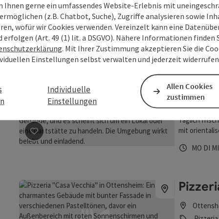
 Ihnen gerne ein umfassendes Website-Erlebnis mit uneingesch
Öffnungs
Donn
Fr
DO
FR
S
ermöglichen (z.B. Chatbot, Suche), Zugriffe analysieren sowie Inh
eren, wofür wir Cookies verwenden. Vereinzelt kann eine Datenübe
Beitrag merken
: Otter
d erfolgen (Art. 49 (1) lit. a DSGVO). Nähere Informationen finden S
enschutzerklärung
. Mit Ihrer Zustimmung akzeptieren Sie die Cook
ividuellen Einstellungen selbst verwalten und jederzeit widerrufe
Pizza 
Allen Cookies
s
Individuelle
Ottensh
zustimmen
en
Einstellungen
Buffet /
Täglich fris
mit orientali
Beitrag merken
: Pizza Kebab Otini
Öffnungs
Mont
Di
MO
DI
M
Pizzer
Ottensh
Pizzeria