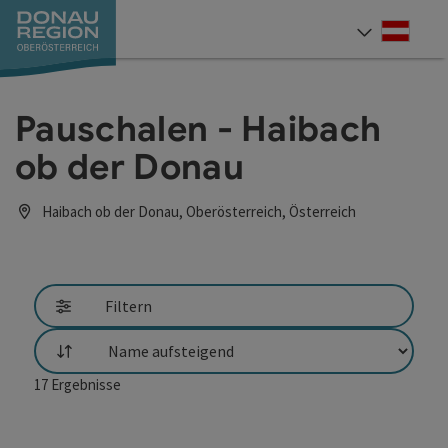
Accesskey
Accesskey
Accesskey
Accesskey
Accesskey
Accesskey
Zum Inhalt
Zur Navigation
Zum Seitenanfang
Zur Kontaktseite
Zum Impressum
Zur Startseite
[0]
[7]
[1]
[5]
[3]
[2]
Deut
Sprach
Pauschalen - Haibach
ob der Donau
Haibach ob der Donau, Oberösterreich, Österreich
Filtern
Sortierung
17
Ergebnisse