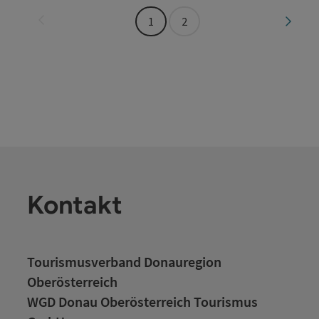
Seite zurück
Seite 
1
2
Kontakt
Tourismusverband Donauregion
Oberösterreich
WGD Donau Oberösterreich Tourismus