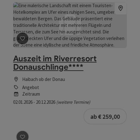
Beitrag merken
: Auszeit im Riverresort Donauschlinge
Auszeit im Riverresort
Donauschlinge****
Haibach ob der Donau
Angebot
Zeitraum
02.01.2026 - 20.12.2026
(weitere Termine)
buchba
ab € 259,00