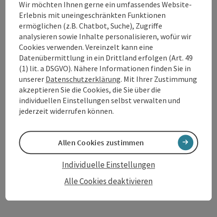
Wir möchten Ihnen gerne ein umfassendes Website-
Erlebnis mit uneingeschränkten Funktionen
ermöglichen (z.B. Chatbot, Suche), Zugriffe
analysieren sowie Inhalte personalisieren, wofür wir
Cookies verwenden. Vereinzelt kann eine
Datenübermittlung in ein Drittland erfolgen (Art. 49
(1) lit. a DSGVO). Nähere Informationen finden Sie in
unserer
Datenschutzerklärung
. Mit Ihrer Zustimmung
Beitrag merken
: Happy Family 7=6
akzeptieren Sie die Cookies, die Sie über die
individuellen Einstellungen selbst verwalten und
Happy Family 7=6
jederzeit widerrufen können.
Haibach ob der Donau
Angebot
Allen Cookies zustimmen
Zeitraum
02.01.2026 - 20.12.2026
(weitere Termine)
Individuelle Einstellungen
buchba
Alle Cookies deaktivieren
ab € 1.799,00