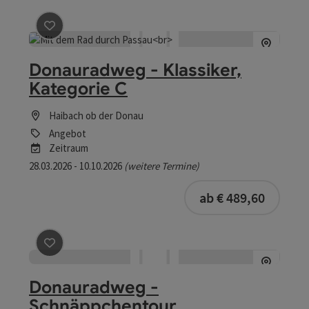
Beitrag merken
: Donauradweg - Klassiker, Kategorie C
Donauradweg - Klassiker,
Kategorie C
Haibach ob der Donau
Angebot
Zeitraum
28.03.2026 - 10.10.2026
(weitere Termine)
buchba
ab € 489,60
Beitrag merken
: Donauradweg - Schnäppchentour
Donauradweg -
Schnäppchentour