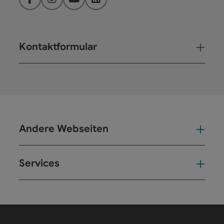
Facebook
Instagram
YouTube
LinkedIn
Kontaktformular
Kont
Andere Webseiten
And
Services
Ser