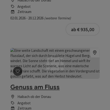
Haibach ob der Donau
Angebot
Zeitraum
02.01.2026 - 20.12.2026
(weitere Termine)
buchba
ab € 935,00
Beitrag merken
: Genuss am Fluss
Genuss am Fluss
Haibach ob der Donau
Angebot
Zeitraum