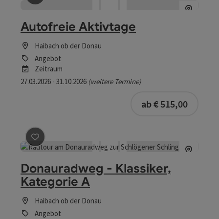
Beitrag merken
: Autofreie Aktivtage
Autofreie Aktivtage
Haibach ob der Donau
Angebot
Zeitraum
27.03.2026 - 31.10.2026
(weitere Termine)
buchba
ab € 515,00
Beitrag merken
: Donauradweg - Klassiker, Kategorie A
Donauradweg - Klassiker,
Kategorie A
Haibach ob der Donau
Angebot