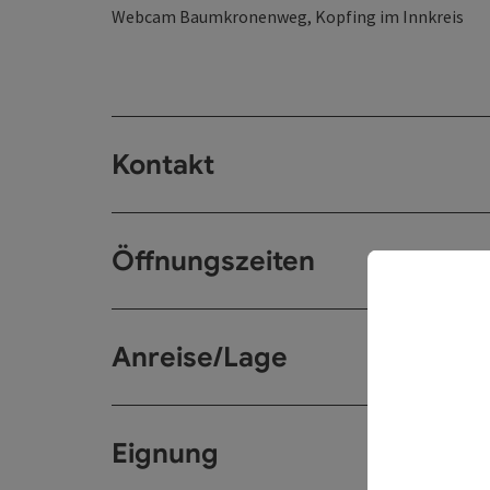
​Webcam Baumkronenweg, Kopfing im Innkreis
Kontakt
Öffnungszeiten
Anreise/Lage
Eignung