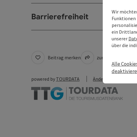
Wir möchten
Barrierefreiheit
Funktionen 
personalisi
ein Drittlan
unserer
Dat
über die ind
Beitrag merken
zum Merkzettel
Alle Cookie
deaktivier
powered by
TOURDATA
Änderung vorschlag