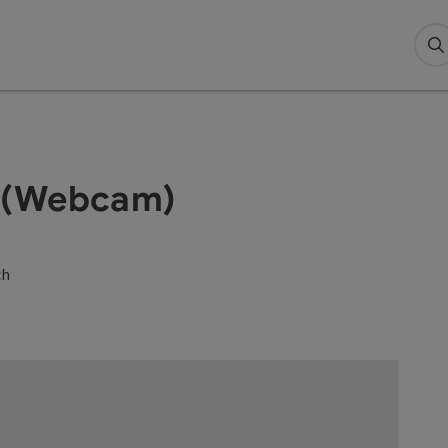
S
 (Webcam)
ch