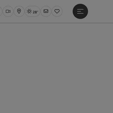
28°
Hauptmenü öffne
Aktuelles Wetter
Linz, sonnig
uchen
Webcams
Karte
Newsletter
Merkzettel