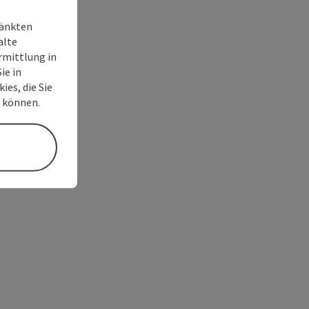
ränkten
alte
rmittlung in
ie in
ies, die Sie
n können.