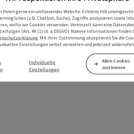
 Ihnen gerne ein umfassendes Website-Erlebnis mit uneingesch
ermöglichen (z.B. Chatbot, Suche), Zugriffe analysieren sowie Inh
eren, wofür wir Cookies verwenden. Vereinzelt kann eine Datenübe
d erfolgen (Art. 49 (1) lit. a DSGVO). Nähere Informationen finden S
enschutzerklärung
. Mit Ihrer Zustimmung akzeptieren Sie die Cook
ividuellen Einstellungen selbst verwalten und jederzeit widerrufe
PDF erstellen
Beitrag drucken
In der Nähe
Allen Cookies
s
Individuelle
zustimmen
en
Einstellungen
en