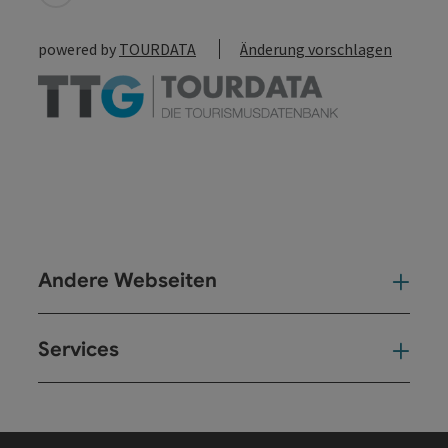
powered by
TOURDATA
Änderung vorschlagen
Andere Webseiten
And
Services
Ser