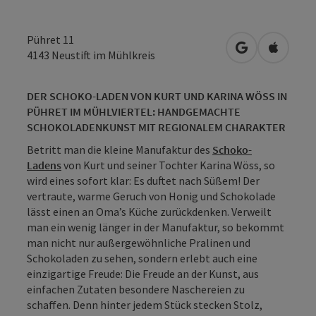
Pühret 11
in Google Map
in Apple
4143
Neustift im Mühlkreis
DER SCHOKO-LADEN VON KURT UND KARINA WÖSS IN
PÜHRET IM MÜHLVIERTEL: HANDGEMACHTE
SCHOKOLADENKUNST MIT REGIONALEM CHARAKTER
Betritt man die kleine Manufaktur des
Schoko-
Ladens
von Kurt und seiner Tochter Karina Wöss, so
wird eines sofort klar: Es duftet nach Süßem! Der
vertraute, warme Geruch von Honig und Schokolade
lässt einen an Oma’s Küche zurückdenken. Verweilt
man ein wenig länger in der Manufaktur, so bekommt
man nicht nur außergewöhnliche Pralinen und
Schokoladen zu sehen, sondern erlebt auch eine
einzigartige Freude: Die Freude an der Kunst, aus
einfachen Zutaten besondere Naschereien zu
schaffen. Denn hinter jedem Stück stecken Stolz,