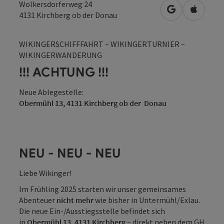
Wolkersdorferweg 24
in Google Map
in Apple
4131
Kirchberg ob der Donau
WIKINGERSCHIFFFAHRT – WIKINGERTURNIER –
WIKINGERWANDERUNG
!!! ACHTUNG !!!
Neue Ablegestelle:
Obermühl 13, 4131 Kirchberg ob der Donau
NEU - NEU - NEU
Liebe Wikinger!
Im Frühling 2025 starten wir unser gemeinsames
Abenteuer
nicht mehr
wie bisher in Untermühl/Exlau.
Die neue Ein-/Ausstiegsstelle befindet sich
in
Obermühl 13, 4131 Kirchberg
– direkt neben dem GH