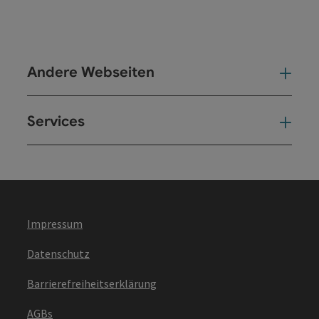
Andere Webseiten
And
Services
Ser
Impressum
Datenschutz
Barrierefreiheitserklärung
AGBs