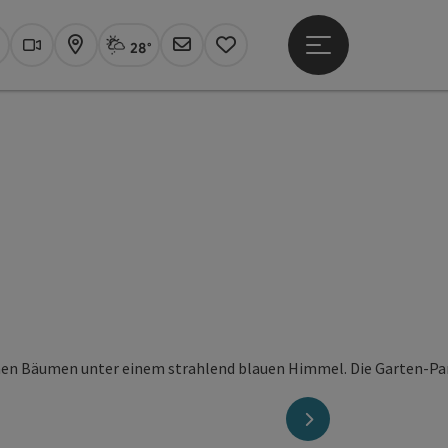
28°
Hauptmenü öffne
Aktuelles Wetter
Linz, Sprühregen
uchen
Webcams
Karte
Newsletter
Merkzettel
nächstes Element