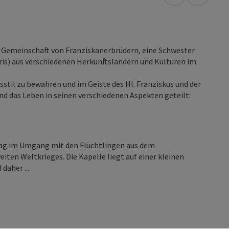
in Google Map
in Apple
te Gemeinschaft von Franziskanerbrüdern, eine Schwester
ris) aus verschiedenen Herkunftsländern und Kulturen im
stil zu bewahren und im Geiste des Hl. Franziskus und der
nd das Leben in seinen verschiedenen Aspekten geteilt:
 lag im Umgang mit den Flüchtlingen aus dem
en Weltkrieges. Die Kapelle liegt auf einer kleinen
daher ...