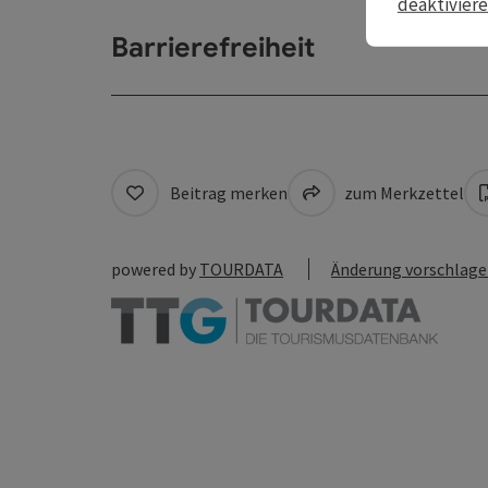
deaktivier
Barrierefreiheit
Beitrag merken
zum Merkzettel
powered by
TOURDATA
Änderung vorschlag