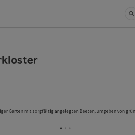
S
kloster