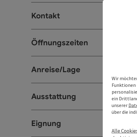
Kontakt
Öffnungszeiten
Anreise/Lage
Wir möchten
Funktionen 
personalisi
Ausstattung
ein Drittlan
unserer
Dat
über die ind
Eignung
Alle Cookie