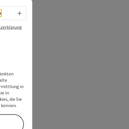
Sprachwahl - Menü öffnen
h
zerklärung
ränkten
alte
rmittlung in
ie in
ies, die Sie
n können.