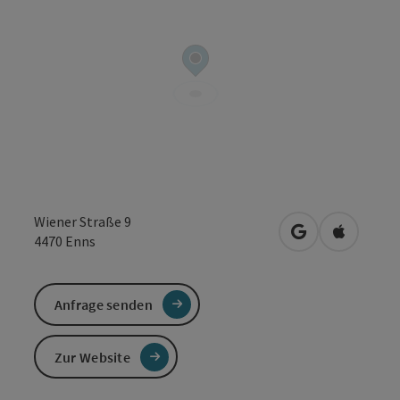
Wiener Straße 9
in Google Maps
in Apple 
4470
Enns
Anfrage senden
Zur Website