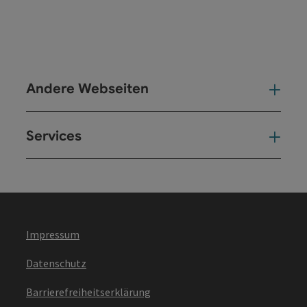
Andere Webseiten
And
Services
Ser
Impressum
Datenschutz
Barrierefreiheitserklärung