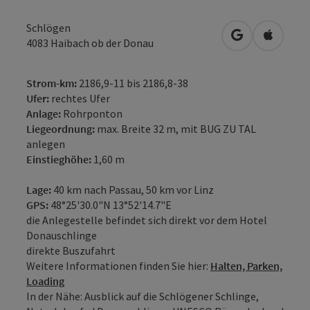
Schlögen
in Google Map
in Apple
4083
Haibach ob der Donau
Strom-km:
2186,9-11 bis 2186,8-38
Ufer:
rechtes Ufer
Anlage:
Rohrponton
Liegeordnung:
max. Breite 32 m, mit BUG ZU TAL
anlegen
Einstieghöhe:
1,60 m
Lage:
40 km nach Passau, 50 km vor Linz
GPS:
48°25'30.0"N 13°52'14.7"E
die Anlegestelle befindet sich direkt vor dem Hotel
Donauschlinge
direkte Buszufahrt
Weitere Informationen finden Sie hier:
Halten, Parken,
Loading
In der Nähe: Ausblick auf die Schlögener Schlinge,