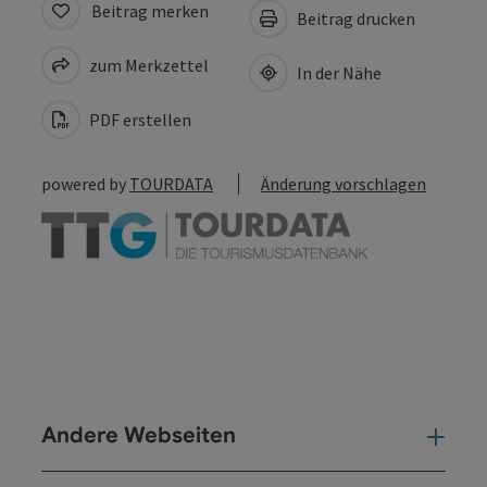
Beitrag merken
Beitrag drucken
zum Merkzettel
In der Nähe
PDF erstellen
powered by
TOURDATA
Änderung vorschlagen
Andere Webseiten
And