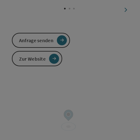
Copyri
nächst
Anfrage senden
Zur Website