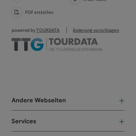
PDF erstellen
powered by
TOURDATA
Änderung vorschlagen
Andere Webseiten
And
Services
Ser