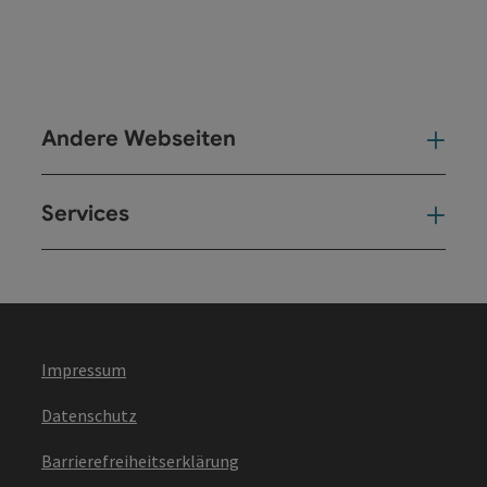
Andere Webseiten
And
Services
Ser
Impressum
Datenschutz
Barrierefreiheitserklärung