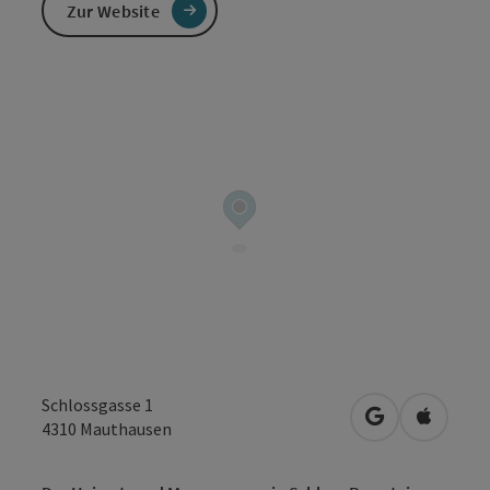
Zur Website
Schlossgasse 1
in Google Map
in Apple
4310
Mauthausen