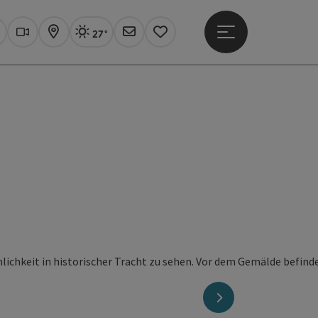
27°
Hauptmenü öffne
Aktuelles Wetter
Linz, sonnig
uchen
Webcams
Karte
Newsletter
Merkzettel
nächstes Element