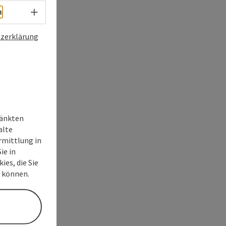
Sprachwahl - Menü öffnen
h
zerklärung
ränkten
alte
rmittlung in
ie in
ies, die Sie
n können.