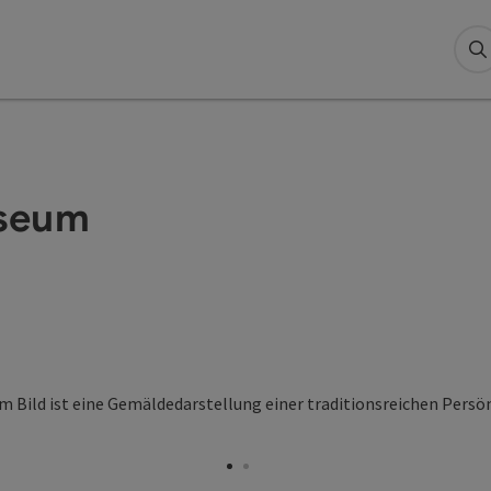
S
useum