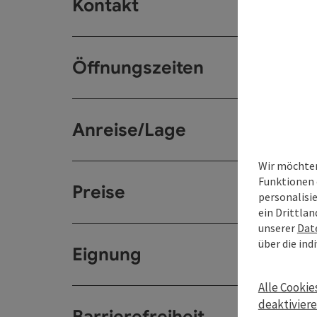
Kontakt
Öffnungszeiten
Anreise/Lage
Wir möchten
Funktionen 
Preise
personalisi
ein Drittlan
unserer
Dat
über die ind
Eignung
Alle Cookie
deaktivier
Barrierefreiheit