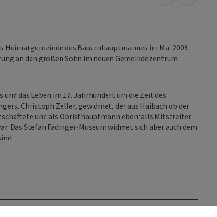
in Google Map
in Apple
als Heimatgemeinde des Bauernhauptmannes im Mai 2009
nerung an den großen Sohn im neuen Gemeindezentrum
 und das Leben im 17. Jahrhundert um die Zeit des
ngers, Christoph Zeller, gewidmet, der aus Haibach ob der
schaftete und als Obristhauptmann ebenfalls Mitstreiter
 war. Das Stefan Fadinger-Museum widmet sich aber auch dem
nd ...