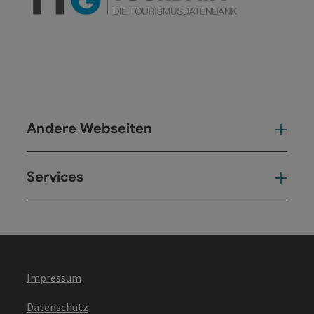
Andere Webseiten
And
Services
Ser
Impressum
Datenschutz