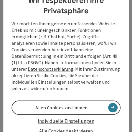
Wir respektieren Ihre
Seminarraum
Privatsphäre
Raumname
Fläche
Kino
Parlament
U-Form
Gala
Wir möchten Ihnen gerne ein umfassendes Website-
Raumdetails
Veranstaltungsaal
115
m²
120
30
30
120
Erlebnis mit uneingeschränkten Funktionen
ermöglichen (z.B. Chatbot, Suche), Zugriffe
analysieren sowie Inhalte personalisieren, wofür wir
Cookies verwenden. Vereinzelt kann eine
Kino
Parlament
U-Form
Datenübermittlung in ein Drittland erfolgen (Art. 49
(1) lit. a DSGVO). Nähere Informationen finden Sie in
unserer
Datenschutzerklärung
. Mit Ihrer Zustimmung
akzeptieren Sie die Cookies, die Sie über die
individuellen Einstellungen selbst verwalten und
Gala
jederzeit widerrufen können.
Allen Cookies zustimmen
Individuelle Einstellungen
Alle Cookies deaktivieren