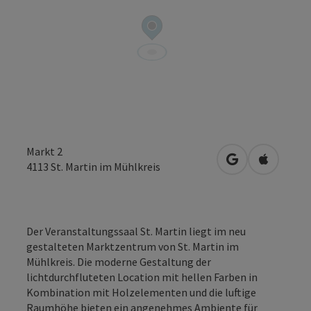
Markt 2
in Google Maps
in Apple 
4113
St. Martin im Mühlkreis
Der Veranstaltungssaal St. Martin liegt im neu
gestalteten Marktzentrum von St. Martin im
Mühlkreis. Die moderne Gestaltung der
lichtdurchfluteten Location mit hellen Farben in
Kombination mit Holzelementen und die luftige
Raumhöhe bieten ein angenehmes Ambiente für