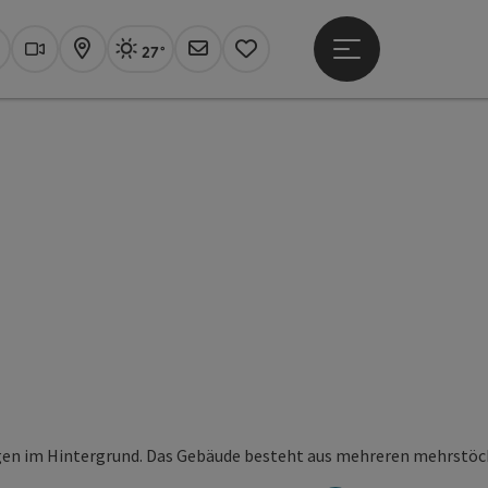
27°
Hauptmenü öffne
Aktuelles Wetter
Linz, sonnig
uchen
Webcams
Karte
Newsletter
Merkzettel