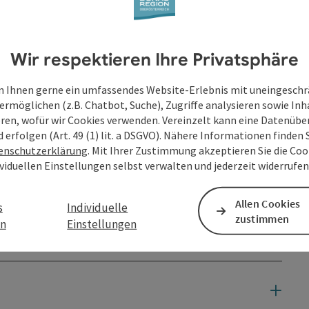
Wir respektieren Ihre Privatsphäre
bis
 Ihnen gerne ein umfassendes Website-Erlebnis mit uneingesch
ermöglichen (z.B. Chatbot, Suche), Zugriffe analysieren sowie Inh
09.12.2026
eren, wofür wir Cookies verwenden. Vereinzelt kann eine Datenübe
d erfolgen (Art. 49 (1) lit. a DSGVO). Nähere Informationen finden S
enschutzerklärung
. Mit Ihrer Zustimmung akzeptieren Sie die Cook
ividuellen Einstellungen selbst verwalten und jederzeit widerrufe
Allen Cookies
s
Individuelle
zustimmen
en
Einstellungen