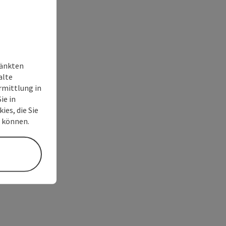
ränkten
alte
rmittlung in
ie in
ies, die Sie
n können.