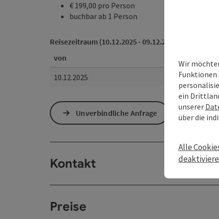
€ 199,00 pro Person
buchbar ab 1 Person
Reisezeitraum (10.12.2025 - 09.12.2026)
von
Wir möchten
Funktionen 
10.12.2025
personalisi
ein Drittlan
unserer
Dat
Unverbindliche Anfrage
über die ind
Alle Cookie
deaktivier
Kontakt
Preise