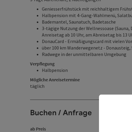
Geniesserfrühstück mit reichhaltigem Frühs
Halbpension mit 4-Gang-Wahlmenü, Salatbu
Bademantel, Saunatuch, Badetasche
3-tägige Nutzung der Wellnessoase (Sauna, 
Anreisetag ab 10 Uhr, am Abreisetag bis 13 Uh
DonauCard - Ermäßigungscard mit vielen Vor
über 100 km Wanderwegenetz - Donausteig, 
Radwege in der unmittelbaren Umgebung
Verpflegung
Halbpension
Mögliche Anreisetermine
täglich
Buchen / Anfrage
ab Preis