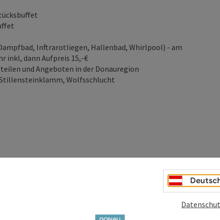
tücksbuffet
ffet
Dampfbad, Inftrarotliegen, Hallenbad, Whirlpool) - am
r inkl, dann Aufpreis 15,-€
teilen und Angeboten in der Donauregion
Stillensteinklamm, Wolfsschlucht
Deutsc
Datenschut