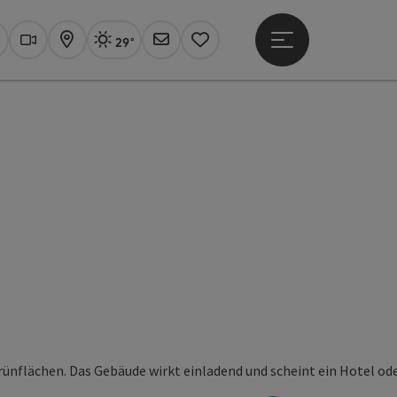
29°
Hauptmenü öffne
Aktuelles Wetter
Linz, sonnig
uchen
Webcams
Karte
Newsletter
Merkzettel