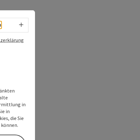
Sprachwahl - Menü öffnen
h
zerklärung
ränkten
alte
rmittlung in
ie in
ies, die Sie
n können.