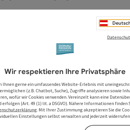
 Zimmerkategorie, exkl. Ortstaxe € 2,40 p.P./Nacht
Deutsc
Datenschut
:00 Uhr
immer: 10.30 Uhr
Wir respektieren Ihre Privatsphäre
umuehle.at) oder per Telefon (+43 7268 8130)
 Ihnen gerne ein umfassendes Website-Erlebnis mit uneingesch
ermöglichen (z.B. Chatbot, Suche), Zugriffe analysieren sowie Inh
eren, wofür wir Cookies verwenden. Vereinzelt kann eine Datenübe
d erfolgen (Art. 49 (1) lit. a DSGVO). Nähere Informationen finden S
enschutzerklärung
. Mit Ihrer Zustimmung akzeptieren Sie die Cook
ividuellen Einstellungen selbst verwalten und jederzeit widerrufe