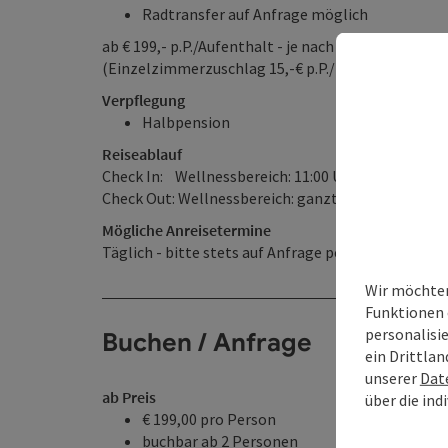
Radtransfer auf Anfrage möglich
ab € 199,- p.P./Aufenthalt - je nach Anreisetag und
(Einzelzimmerzuschlag 15,-€ p.P./Nacht)
Verpflegung
Halbpension
Reiseablauf
Check In: Wellnessbereich: 11:00 Uhr / Zimmer: 14
Check Out: Wellnessbereich: ganztags möglich / Z
Mögliche Anreisetermine
Täglich - bitte stets auf Anfrage per Mail (info@a
Wir möchten
Funktionen 
personalisi
Buchen / Anfrage
ein Drittlan
unserer
Dat
ab Preis
über die ind
€ 199,00 pro Person
buchbar ab 2 Personen