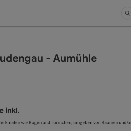
S
rudengau - Aumühle
 inkl.