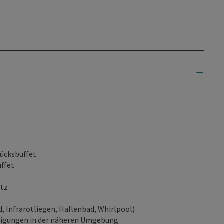
tücksbuffet
ffet
etz
 Infrarotliegen, Hallenbad, Whirlpool)
ßigungen in der näheren Umgebung