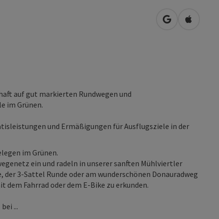
in Google Map
in Apple
schaft auf gut markierten Rundwegen und
le im Grünen.
tisleistungen und Ermäßigungen für Ausflugsziele in der
elegen im Grünen.
wegenetz ein und radeln in unserer sanften Mühlviertler
de, der 3-Sattel Runde oder am wunderschönen Donauradweg
mit dem Fahrrad oder dem E-Bike zu erkunden.
ei ...