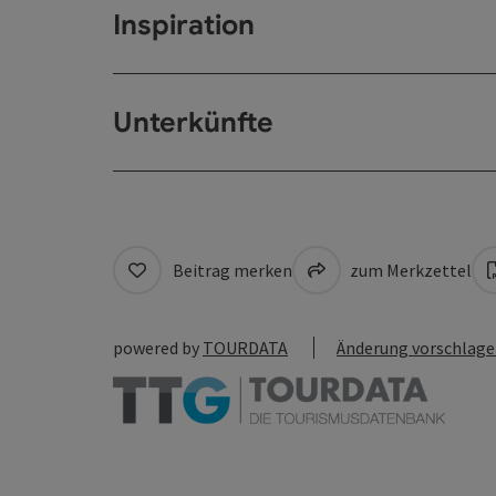
Inspiration
Unterkünfte
Beitrag merken
zum Merkzettel
powered by
TOURDATA
Änderung vorschlag